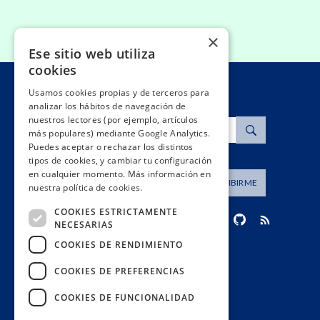
×
Ese sitio web utiliza
cookies
Usamos cookies propias y de terceros para
analizar los hábitos de navegación de
nuestros lectores (por ejemplo, artículos
Buscar
más populares) mediante Google Analytics.
Puedes aceptar o rechazar los distintos
tipos de cookies, y cambiar tu configuración
en cualquier momento. Más información en
Dirección de correo
SUSCRIBIRME
nuestra política de cookies.
COOKIES ESTRICTAMENTE
NECESARIAS
COOKIES DE RENDIMIENTO
contacto@civio.es
COOKIES DE PREFERENCIAS
COOKIES DE FUNCIONALIDAD