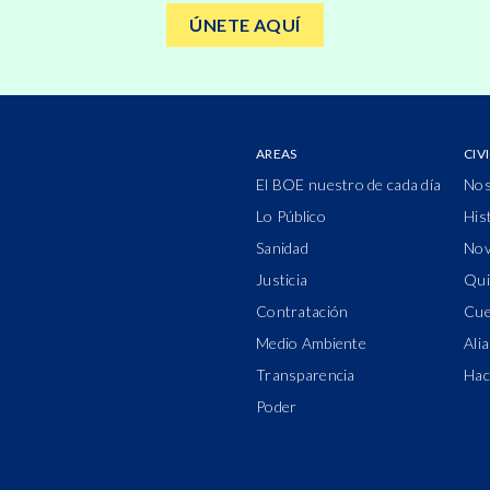
ÚNETE AQUÍ
AREAS
CIV
El BOE nuestro de cada día
Nos
Lo Público
His
Sanidad
Nov
Justicia
Qui
Contratación
Cue
Medio Ambiente
Ali
Transparencia
Hac
Poder