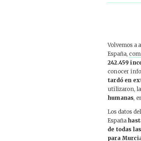
Volvemos a a
España,
com
242.459 inc
conocer inf
tardó en ex
utilizaron, l
humanas
, e
Los datos d
España
hast
de todas la
para Murcia