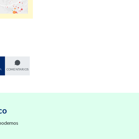
A
COMENTARIOS
co
 podemos