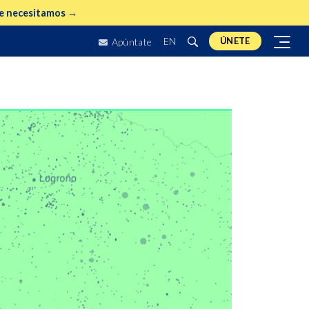
e necesitamos →
EN
ÚNETE
Apúntate