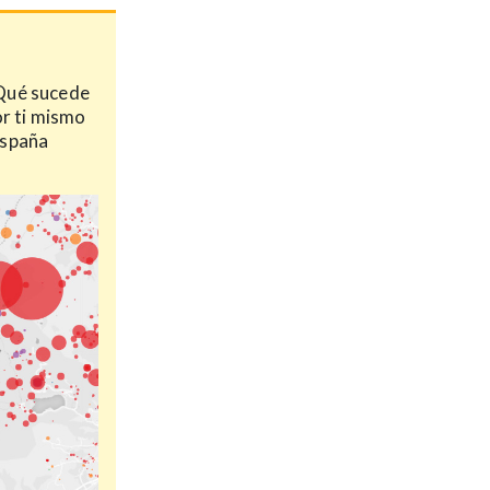
¿Qué sucede
or ti mismo
España