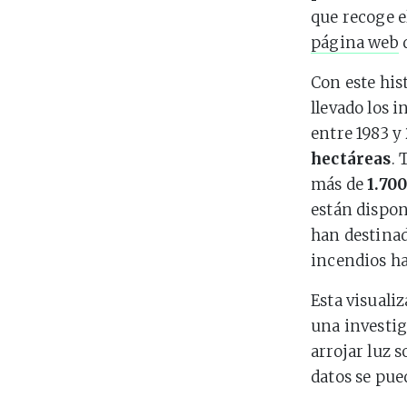
que recoge e
página web
d
Con este his
llevado los 
entre 1983 y
hectáreas
.
más de
1.70
están dispon
han destina
incendios h
Esta visuali
una investig
arrojar luz s
datos se pu