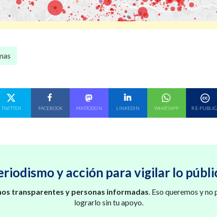
amas
E EN
COMPARTE EN
COMPARTE EN
COMPARTE EN
COMPARTE EN
COMPARTE EN
TWITTER
FACEBOOK
MASTODON
LINKEDIN
WHATSAPP
RE-PUBLIC
eriodismo y acción para vigilar lo públi
os transparentes y personas informadas
. Eso queremos y no
lograrlo sin tu apoyo.