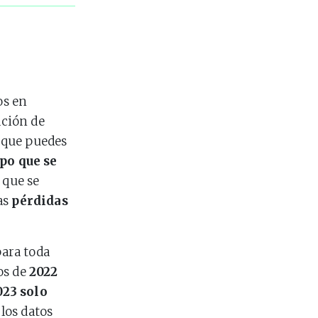
os en
ación de
s que puedes
po que se
que se
as
pérdidas
ara toda
os de
2022
023 solo
los datos