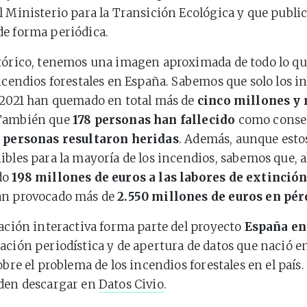
l Ministerio para la Transición Ecológica y que publi
e forma periódica.
tórico, tenemos una imagen aproximada de todo lo qu
incendios forestales en España. Sabemos que solo los i
 2021 han quemado en total más de
cinco millones y
 También que
178 personas han fallecido
como conse
0 personas resultaron heridas
. Además, aunque esto
ibles para la mayoría de los incendios, sabemos que, a
do
198 millones de euros a las labores de extinció
an provocado más de
2.550 millones de euros en pér
zación interactiva forma parte del proyecto
España en
ación periodística y de apertura de datos que nació e
obre el problema de los incendios forestales en el país
eden descargar en
Datos Civio
.