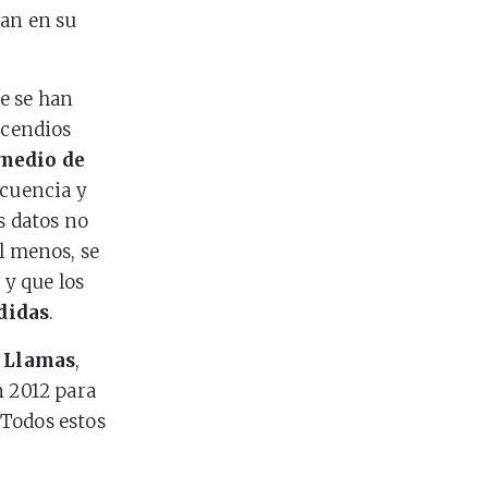
can en su
e se han
ncendios
 medio de
cuencia y
s datos no
l menos, se
n
y que los
didas
.
 Llamas
,
n 2012 para
. Todos estos