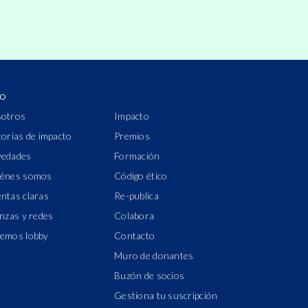
IO
otros
Impacto
torias de impacto
Premios
edades
Formación
énes somos
Código ético
ntas claras
Re-publica
anzas y redes
Colabora
emos lobby
Contacto
Muro de donantes
Buzón de socios
Gestiona tu suscripción