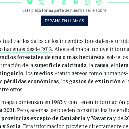
Esta pieza forma parte de nuestra serie sobre
ESPAÑA EN LLAMAS
ctualizar los datos de los incendios forestales ocurrid
o hacemos desde 2012
. Ahora el mapa incluye inform
endios forestales de una o más hectáreas
, sobre lo
ormación de la
superficie calcinada
, la
causa
, el
tiem
tinguirlo
, los
medios
-tanto aéreos como humanos- 
as
pérdidas económicas
, los
gastos de extinción
o l
ntre otros.
el mapa comienzan en
1983
y contienen información p
a 2021
. Pero, además, se pueden consultar los incendi
s provincias excepto de Cantabria y Navarra
y de
2
 y Soria
. Esta información proviene directamente de 