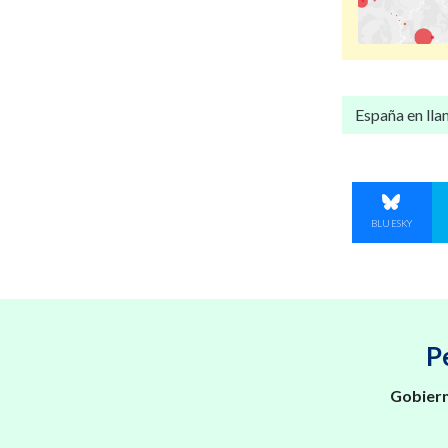
España en ll
COMPART
BLUESKY
P
Gobiern