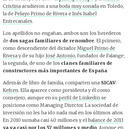
Cristina
acudieron a una
boda muy sonada
en Toledo,
la de
Pelayo Primo de Rivera
e
Inés Isabel
Entrecanales
.
Los apellidos no engañan, ambos son los herederos
de
dos sagas familiares de renombre
. El primero,
como descendiente del dictador
Miguel Primo de
Rivera
y de su hijo
José Antonio
, fundador de Falange;
la segunda, de uno de los
clanes familiares de
constructores más importantes de España
.
Además de libro de familia, comparten una
SICAV
:
Kefren
. Ella aparece como presidenta y él como
consejero, aunque en su
perfil de Linkedin
se
posiciona como Managing Director. La sociedad de
inversión no les ha ido nada mal en los últimos años.
En 2010 sumaba casi 40 millones y el
balance de 2013
ya va casi por los 57 millones y medio
. Aunque en