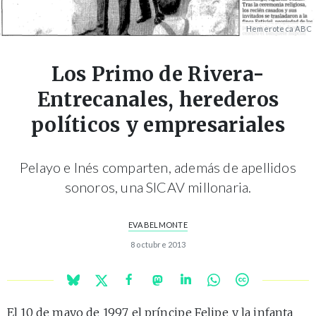
Hemeroteca ABC
Los Primo de Rivera-
Entrecanales, herederos
políticos y empresariales
Pelayo e Inés comparten, además de apellidos
sonoros, una SICAV millonaria.
EVA BELMONTE
8 octubre 2013
El 10 de mayo de 1997 el
príncipe Felipe
y la
infanta