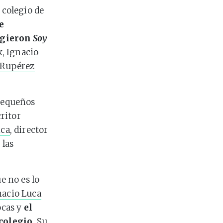
 colegio de
e
igieron
Soy
x
,
Ignacio
 Rupérez
pequeños
critor
nca
, director
 las
e no es lo
nacio Luca
ocas y
el
colegio
. Su