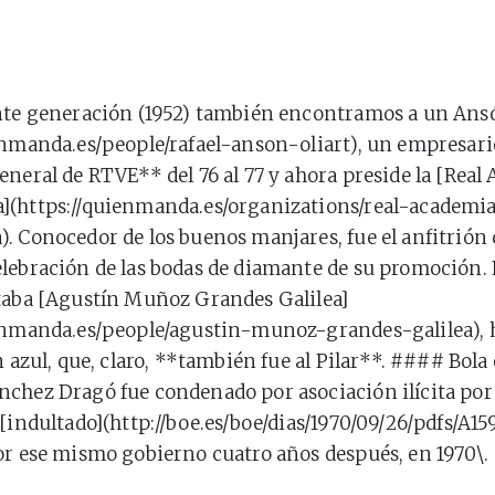
nte generación (1952) también encontramos a un Ansó
enmanda.es/people/rafael-anson-oliart), un empresari
eneral de RTVE** del 76 al 77 y ahora preside la [Real
](https://quienmanda.es/organizations/real-academi
. Conocedor de los buenos manjares, fue el anfitrión 
lebración de las bodas de diamante de su promoción. 
taba [Agustín Muñoz Grandes Galilea]
enmanda.es/people/agustin-munoz-grandes-galilea), hi
n azul, que, claro, **también fue al Pilar**. #### Bola
chez Dragó fue condenado por asociación ilícita por
 [indultado](http://boe.es/boe/dias/1970/09/26/pdfs/A15
or ese mismo gobierno cuatro años después, en 1970\.