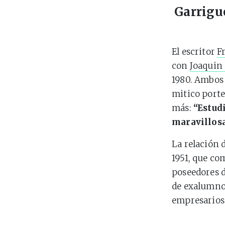
Garrigu
El escritor
F
con
Joaquin
1980. Ambos 
mitico port
más:
“Estudi
maravillosa
La relación d
1951, que c
poseedores d
de exalumno
empresarios 