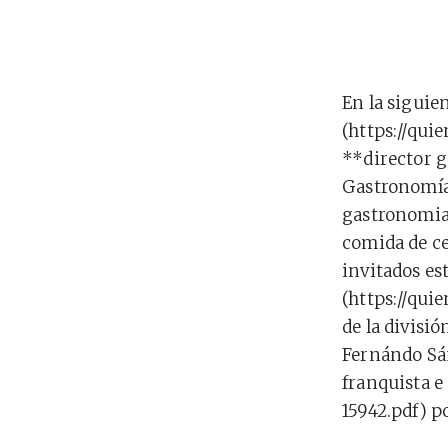
En la siguie
(https://qui
**director g
Gastronomía
gastronomia)
comida de ce
invitados es
(https://qui
de la divisió
Fernándo Sán
franquista e
15942.pdf) p