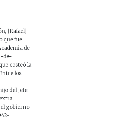
n, [Rafael]
o que fue
 Academia de
a-de-
que costeó la
Entre los
jo del jefe
 extra
 el gobierno
942-