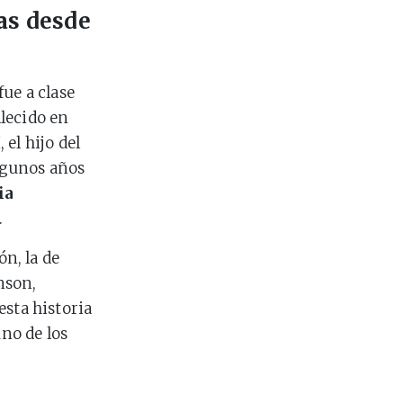
as desde
fue a clase
llecido en
el hijo del
lgunos años
ia
.
ón, la de
nson,
esta historia
uno de los