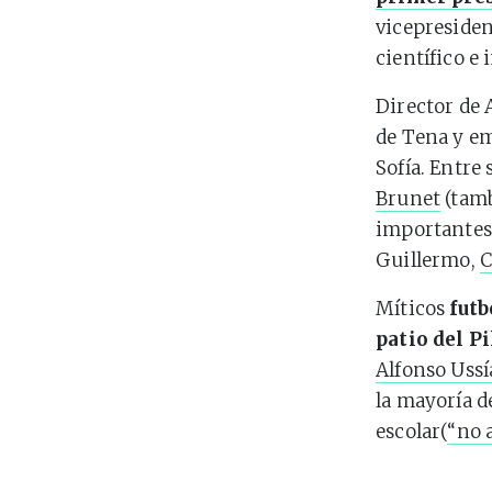
vicepresiden
científico e 
Director de 
de Tena y em
Sofía. Entre
Brunet
(tamb
importantes 
Guillermo,
C
Míticos
futb
patio del P
Alfonso Ussí
la mayoría d
escolar(
“no 