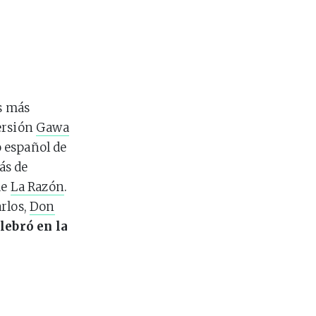
s más
ersión
Gawa
o español de
ás de
de
La Razón
.
arlos,
Don
elebró en la