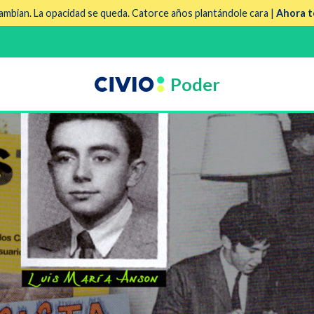
mbian. La opacidad se queda. Catorce años plantándole cara |
Ahora t
Poder