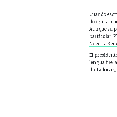
Cuando escri
dirigir, a
Jua
Aunque su p
particular,
P
Nuestra Seño
El president
lengua fue, 
dictadura
y,