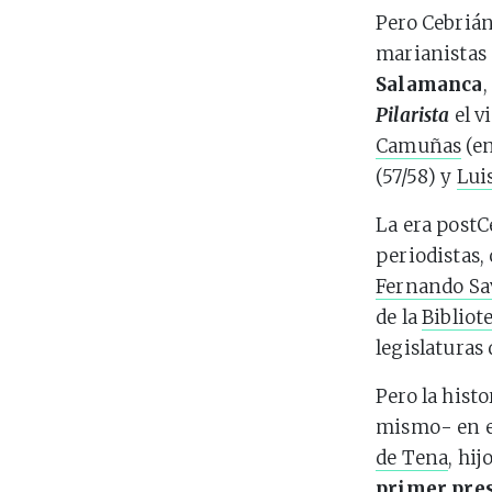
Pero Cebrián
marianistas 
Salamanca
,
Pilarista
el v
Camuñas
(en
(57/58) y
Lui
La era post
periodistas,
Fernando Sa
de la
Bibliot
legislaturas
Pero la histo
mismo- en el
de Tena
, hi
primer pre