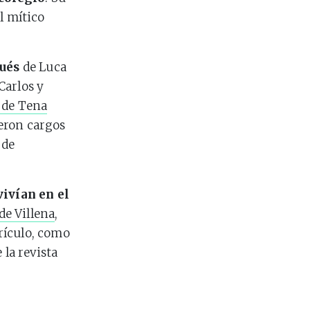
l mítico
ués
de Luca
Carlos y
 de Tena
eron cargos
 de
ivían en el
de Villena
,
rículo, como
 la revista