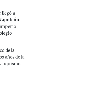
e llegó a
 Napoleón
.
 imperio
olegio
o de la
os años de la
franquismo.