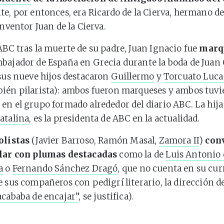
te, por entonces, era Ricardo de la Cierva, hermano de
inventor Juan de la Cierva.
ABC tras la muerte de su padre, Juan Ignacio fue
marq
bajador de España en Grecia durante la boda de Juan 
 sus nueve hijos destacaron
Guillermo
y
Torcuato Luca
ién pilarista): ambos fueron marqueses y ambos tuvi
en el grupo formado alrededor del diario ABC. La hija
atalina
, es la presidenta de ABC en la actualidad.
olistas
(Javier Barroso, Ramón Masal,
Zamora II
)
conv
ilar con plumas destacadas
como la de
Luis Antonio 
a
o
Fernando Sánchez Dragó
, que no cuenta en su cur
e sus compañeros con pedigrí literario, la dirección de
acababa de encajar”
, se justifica).