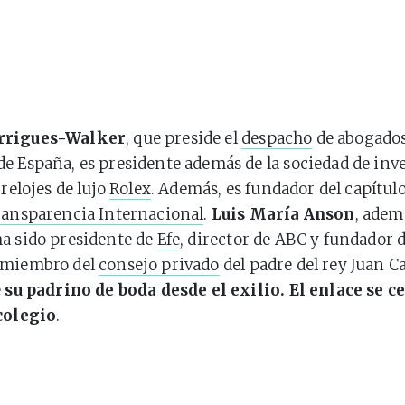
rrigues-Walker
, que preside el
despacho
de abogado
e España, es presidente además de la sociedad de inv
 relojes de lujo
Rolex
. Además, es fundador del capítul
ansparencia Internacional
.
Luis María Anson
, adem
a sido presidente de
Efe
, director de ABC y fundador 
 miembro del
consejo privado
del padre del rey Juan C
e
su padrino de boda desde el exilio. El enlace se c
 colegio
.