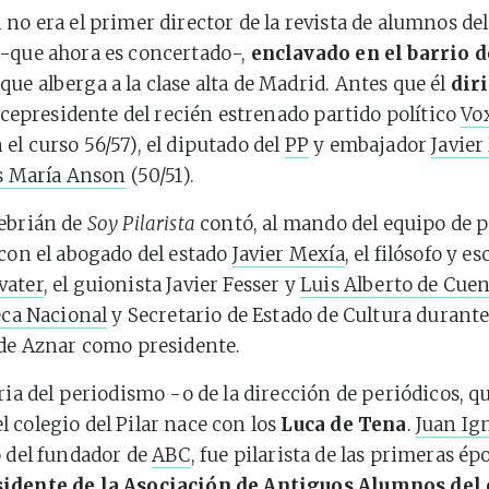
 no era el primer director de la revista de alumnos del
-que ahora es concertado-,
enclavado en el barrio d
 que alberga a la clase alta de Madrid. Antes que él
dir
icepresidente del recién estrenado partido político
Vo
 el curso 56/57), el diputado del
PP
y embajador
Javier
s María Anson
(50/51).
Cebrián de
Soy Pilarista
contó, al mando del equipo de 
 con el abogado del estado
Javier Mexía
, el filósofo y es
vater
, el guionista Javier Fesser y
Luis Alberto de Cue
eca Nacional
y Secretario de Estado de Cultura durante
 de Aznar como presidente.
ria del periodismo -o de la dirección de periódicos, qu
 colegio del Pilar nace con los
Luca de Tena
.
Juan Ig
jo del fundador de
ABC
, fue pilarista de las primeras ép
sidente
de la Asociación de Antiguos Alumnos del 