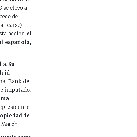
 se elevó a
ceso de
sanearse)
esta acción
el
al española,
lla.
Su
drid
onal Bank de
fue imputado.
rama
cepresidente
propiedad de
a March.