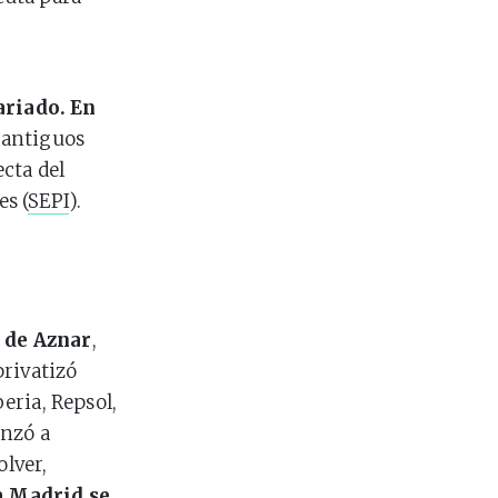
ariado. En
 antiguos
cta del
es (
SEPI
).
 de Aznar
,
privatizó
eria, Repsol,
enzó a
olver,
a Madrid se