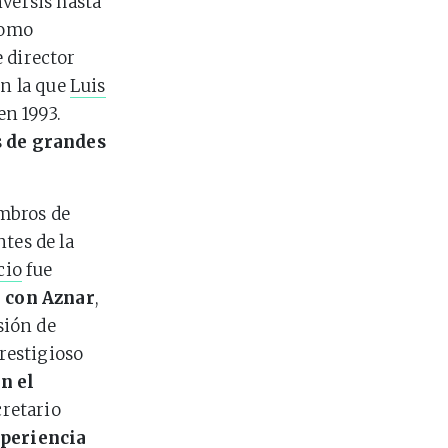
nversis hasta
omo
 director
en la que
Luis
en 1993.
 de grandes
mbros de
tes de la
cio
fue
 con Aznar
,
sión de
prestigioso
n el
cretario
xperiencia