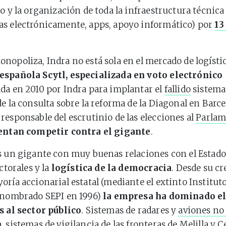
io y la organización de toda la infraestructura técnica
as electrónicamente, apps, apoyo informático) por
13
nopoliza, Indra no está sola en el mercado de logístic
española Scytl, especializada en voto electrónico
da en 2010 por Indra para implantar el
fallido
sistema
de la consulta sobre la reforma de la Diagonal en Barce
, responsable del escrutinio de las elecciones al
Parlam
entan competir contra el gigante
.
s un gigante con muy buenas relaciones con el Estado,
ectorales y la
logística de la democracia
. Desde su c
oría accionarial estatal (mediante el extinto Institut
renombrado SEPI en 1996)
la empresa ha dominado el
s al sector público
. Sistemas de radares y
aviones no
, sistemas de
vigilancia de las fronteras
de Melilla y C