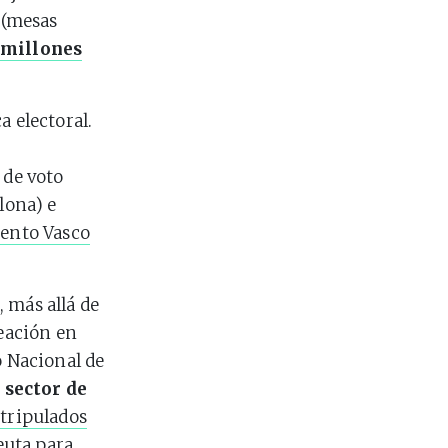
 (mesas
 millones
a electoral.
 de voto
lona) e
ento Vasco
 más allá de
reación en
o Nacional de
 sector de
 tripulados
euta para