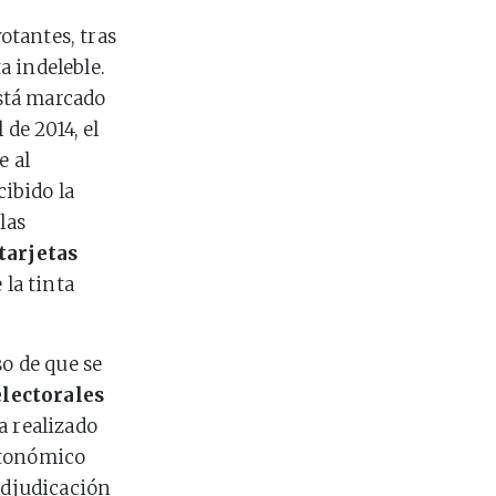
votantes, tras
a indeleble.
está marcado
 de 2014, el
e al
cibido la
las
tarjetas
la tinta
so de que se
lectorales
a realizado
autonómico
adjudicación