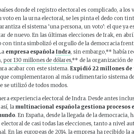
aíses donde el registro electoral es complicado, a los 
 voto en la urna electoral, se les pinta el dedo con tint
garantiza el sistema ‘una persona, un voto’: el que ya 
r de nuevo. En las últimas elecciones de Irak, en abril
 con tinta simbolizó el orgullo de la democracia frent
 La
empresa española
Indra
, sin embargo,** había re
n,
por 130 millones de dólares
,** de la organización de 
ara acabar con este sistema.
Expidió 22 millones de 
que complementaron al más rudimentario sistema de 
e se utilizó de todos modos.
mera experiencia electoral de Indra. Desde antes inclu
sí, la
multinacional española gestiona procesos e
 mundo
. En España, desde la llegada de la democracia, h
 electoral de casi todas las elecciones, tanto a nivel 
l. En las europeas de 2014, la empresa ha recibido la 