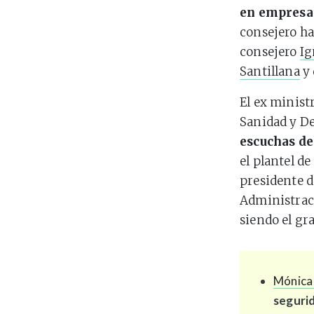
en empresas
consejero ha
consejero
Ig
Santillana
y 
El ex minist
Sanidad y De
escuchas de
el plantel d
presidente d
Administraci
siendo el gra
Mónica 
segurid