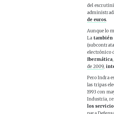
del escrutin
administrad
de euros
.
Aunque lo mo
La
también 
(subcontrata
electrónico 
Ibermática
de 2009
,
int
Pero Indra e
las tripas el
1993 con may
Industria, 
los servicio
para Defensa