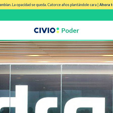
mbian. La opacidad se queda. Catorce años plantándole cara |
Ahora t
Poder