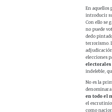
En aquellos p
introducir su
Con ello se 
no puede vota
dedo pintado
terrorismo.
adjudicació
elecciones p
electorales
indeleble, qu
No es la pri
denominara a
en todo el
el escrutinio
como naciona