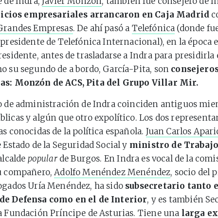
e de Indra,
Javier Monzón
, también fue consejero de I
nicios empresariales arrancaron en Caja Madrid
c
 Grandes Empresas
. De ahí pasó a
Telefónica
(donde fue
 presidente de Telefónica Internacional), en la época 
esidente, antes de trasladarse a Indra para presidirla 
o su segundo de a bordo, García-Pita, son
consejeros
as: Monzón de ACS, Pita del Grupo Villar Mir.
o de administración de Indra coinciden antiguos mie
licas y algún que otro expolítico. Los dos representan
as conocidas de la política española.
Juan Carlos Apari
e Estado de la Seguridad Social y
ministro de Trabajo
alcalde
popular
de Burgos. En Indra es vocal de la comi
Su compañero,
Adolfo Menéndez Menéndez
, socio del 
bogados Uría Menéndez, ha sido
subsecretario tanto e
de Defensa como en el de Interior
, y es también Se
a Fundación Príncipe de Asturias. Tiene una
larga e