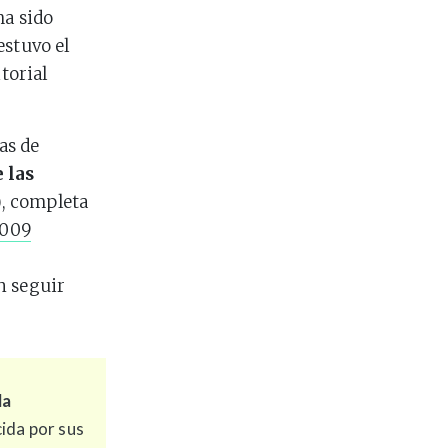
ha sido
estuvo el
torial
as de
 las
O), completa
2009
n seguir
la
ida por sus