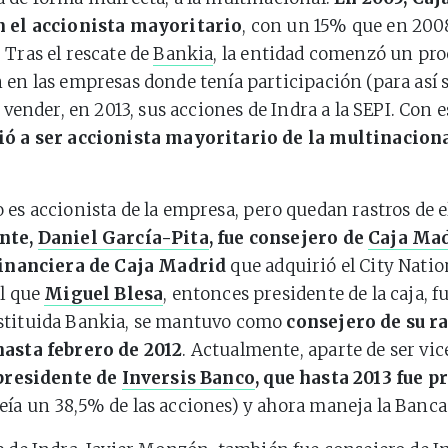
n el accionista mayoritario
, con un 15% que en 2008
 Tras el rescate de
Bankia
, la entidad comenzó un pro
 en las empresas donde tenía participación (para así 
a vender, en 2013, sus acciones de Indra a la SEPI. Con 
ió a ser accionista mayoritario de la multinacion
.
 es accionista de la empresa, pero quedan rastros de e
nte,
Daniel García-Pita
, fue consejero de
Caja Ma
 financiera de Caja Madrid
que adquirió el City Nati
el que
Miguel Blesa
, entonces presidente de la caja, 
stituida Bankia, se mantuvo como
consejero de su 
hasta febrero de 2012
. Actualmente, aparte de ser vi
presidente de
Inversis Banco
, que hasta 2013 fue 
eía un 38,5% de las acciones) y ahora maneja la Banc