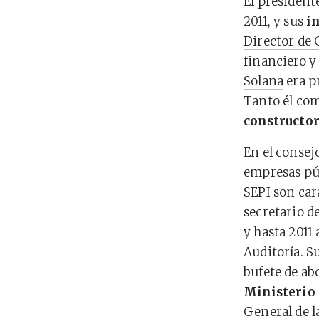
El president
2011, y sus
i
Director de
financiero y
Solana
era pr
Tanto él com
constructor
En el consej
empresas púb
SEPI son car
secretario d
y hasta 2011 
Auditoría. 
bufete de a
Ministerio 
General de l