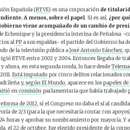
sión Española (
RTVE
) es una corporación
de titulari
ndiente. A menos, sobre el papel
. Si es así,
¿por qu
Gobierno viene acompañado de un cambio de pres
de Echenique y la presidencia interina de Peñalosa -c
cios al
PP
a sus espaldas- el partido del Gobierno ha d
do de la televisión pública a
José Antonio Sánchez
, q
irigió RTVE entre 2002 y 2004. Entonces llegaba de tra
y ahora, en esta segunda ronda, lo hace desde
Telema
 2011.
Está imputado
por cinco delitos relacionados con
adrileña y,
según El Mundo
, aparece en los
papeles de
itió
en
comisión
parlamentaria que había trabajado p
reforma de 2012
, si el Congreso no daba el sí al candid
ría de 2/3 (para la que necesitaría contar con apoyos)
24 horas y aprobar su nombramiento por mayoría. Y as
a, el 22 de octubre, fue elegido presidente de la corp