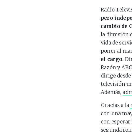
Radio Televi
pero indepe
cambio de 
la dimisión 
vida de servi
poner al man
el cargo
. D
Razón y ABC 
dirige desde
televisión m
Además,
adm
Gracias a la
con una mayo
con esperar 
segunda rond