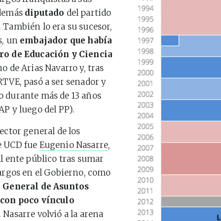
además
diputado
del partido
 También lo era su sucesor,
s
, un
embajador que había
ro de Educación y Ciencia
o de Arias Navarro y, tras
RTVE, pasó a ser senador y
o durante más de 13 años
AP y luego del PP).
ector general de los
e UCD fue
Eugenio Nasarre
,
al ente público tras sumar
cargos en el Gobierno, como
 General de Asuntos
 con poco vínculo
. Nasarre volvió a la arena