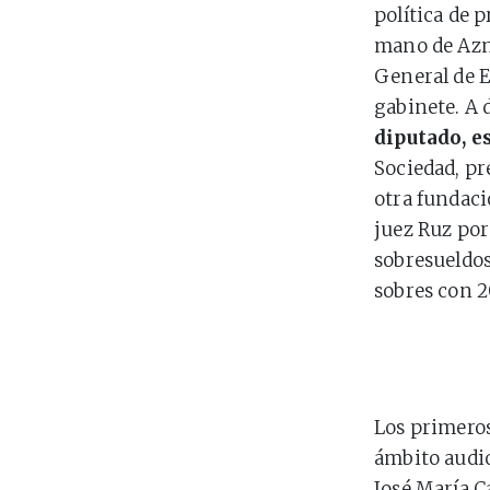
política de p
mano de Azn
General de 
gabinete. A 
diputado, e
Sociedad, pr
otra fundaci
juez Ruz por 
sobresueldo
sobres con 2
Los primero
ámbito audio
José María C