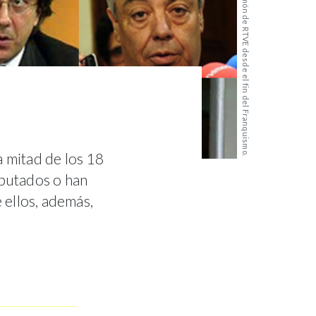
Las 18 personas que han llevado el timón de RTVE desde el fin del Franquismo.
 mitad de los 18
diputados o han
 ellos, además,