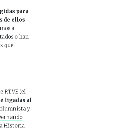
egidas para
 de ellos
imos a
utados o han
es que
de RTVE (el
 ligadas al
columnista y
Fernando
a Historia