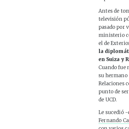
Antes de tom
televisión p
pasado por v
ministerio c
el de Exteri
la diplomát
en Suiza y 
Cuando fue 
su hermano e
Relaciones c
punto de ser
de UCD.
Le sucedió 
Fernando Ca
con varios c