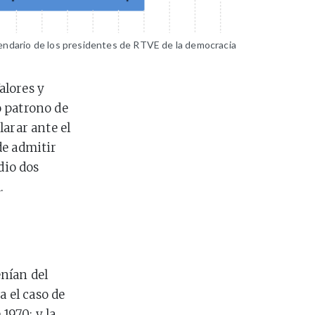
endario de los presidentes de RTVE de la democracia
alores y
o patrono de
arar ante el
de admitir
dio dos
.
nían del
a el caso de
1970; y la