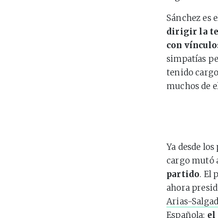
Sánchez es e
dirigir la t
con vínculo
simpatías pe
tenido cargo
muchos de el
Ya desde los
cargo mutó a
partido
. El
ahora presid
Arias-Salga
Española:
el