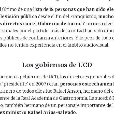
l último de una lista de
18 personas que han sido el
elevisión pública
desde el fin del Franquismo,
muchos
s directos con el Gobierno de turno
. Y no nos refer
rsonales por el partido: más de la mitad han sido dip
s públicos de confianza anteriores. Y lo peor de todo 
los no tenían experiencia en el ámbito audiovisual.
Los gobiernos de UCD
 primeros gobiernos de
UCD
, los directores generales 
 ‘presidente’ en 2007) eran
personas estrechamente
 primero de todos ellos fue
Rafael Anson
, hermano del 
ente de la Real Academia de Gastronomía. Le sucedió
do
, también hermano de un personaje importante de l
 exministro Rafael Arias-Salgado
.