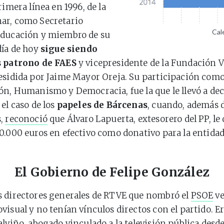
rimera línea en 1996, de la
ar, como Secretario
Cal
Educación y miembro de su
día de hoy
sigue siendo
s patrono de FAES
y vicepresidente de la Fundación V
esidida por Jaime Mayor Oreja. Su participación com
ón, Humanismo y Democracia, fue la que le llevó a decl
el caso de los
papeles de Bárcenas
, cuando, además 
s,
reconoció
que Álvaro Lapuerta, extesorero del PP, le 
0.000 euros en efectivo como donativo para la entidad
El Gobierno de Felipe González
s directores generales de RTVE que nombró el
PSOE
ve
visual y no tenían vínculos directos con el partido. Er
alviño
, abogado vinculado a la televisión pública desde 