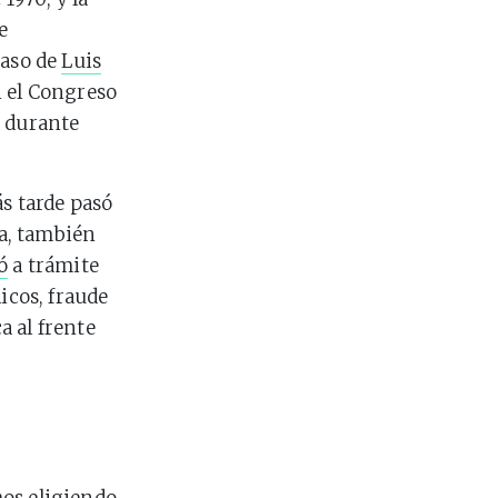
e
 caso de
Luis
n el Congreso
a durante
ás tarde pasó
ha, también
ó
a trámite
icos, fraude
a al frente