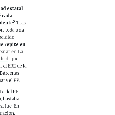
dad estatal
é cada
idente?
Tras
on toda una
ecidido
ue
repite en
bajar en La
drid
, que
 el ERE de la
Bárcenas
.
ara el PP.
ato del PP
, bastaba
í fue. En
oracion.