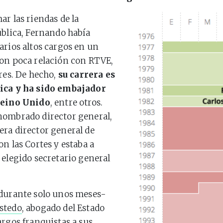
ar las riendas de la
ública, Fernando había
arios altos cargos en un
on poca relación con RTVE,
ores. De hecho,
su carrera es
ica y ha sido embajador
Reino Unido
, entre otros.
nombrado director general,
ra director general de
on las Cortes y estaba a
 elegido secretario general
-durante solo unos meses-
stedo
, abogado del Estado
argos franquistas a sus