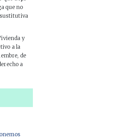
ga que no
sustitutiva
Vivienda y
ivo a la
iembre, de
derecho a
 ponemos