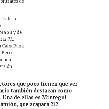
ontratos de
ás de la
a
ora SII y de
ras 731
en CaixaBank
-Berri,
vienda
ersión
tores que poco tienen que ver
iario también destacan como
 Una de ellas es Mintegui
Camión, que acapara 212