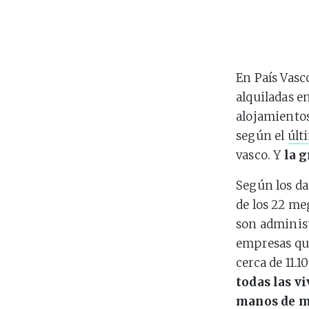
En País Vasc
alquiladas e
alojamientos
según el
últ
vasco. Y
la g
Según los dat
de los 22 me
son administ
empresas qu
cerca de 11.1
todas las v
manos de m