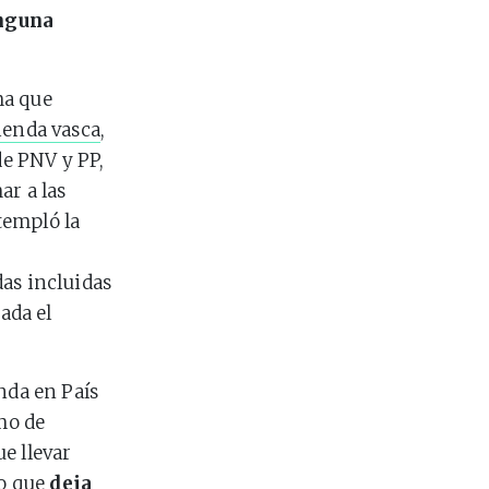
inguna
ma que
ienda vasca
,
de PNV y PP,
ar a las
templó la
as incluidas
ada el
nda en País
mo de
e llevar
lo que
deja