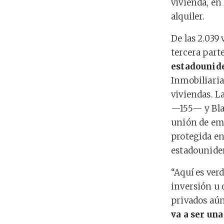
vivienda, en
alquiler.
De las 2.039
tercera part
estadounid
Inmobiliaria
viviendas. L
—155— y Blac
unión de emp
protegida en
estadounide
“Aquí es ver
inversión u 
privados aún
va a ser un