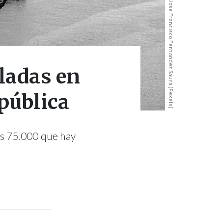
Jose Francisco Fernandez Saura (Pexels)
iladas en
 pública
as 75.000 que hay