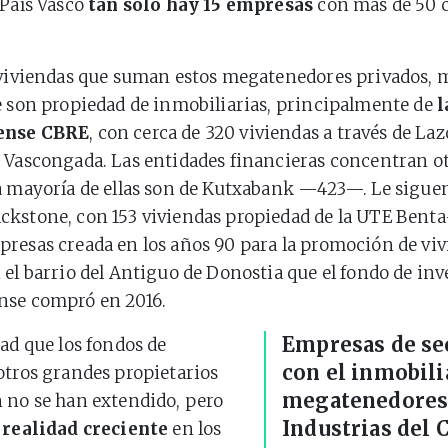
 País Vasco
tan solo hay 15 empresas
con más de 50 c
 viviendas que suman estos megatenedores privados, m
e son propiedad de inmobiliarias, principalmente de
l
ense CBRE
, con cerca de 320 viviendas a través de Laz
 Vascongada. Las entidades financieras concentran ot
a mayoría de ellas son de Kutxabank —423—. Le sigu
kstone, con 153 viviendas propiedad de la UTE Benta
resas creada en los años 90 para la promoción de vi
 el barrio del Antiguo de Donostia que el fondo de inv
nse compró en 2016.
Empresas de sec
dad que los fondos de
con el inmobil
otros grandes propietarios
megatenedores.
 no se han extendido, pero
Industrias del 
a realidad creciente
en los