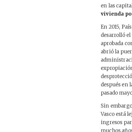
en las capita
vivienda po
En 2015, Paí
desarrolló el
aprobada con
abrió la pue
administraci
expropiación
desprotecció
después en 
pasado mayo
Sin embargo,
Vasco está l
ingresos par
muchos años 