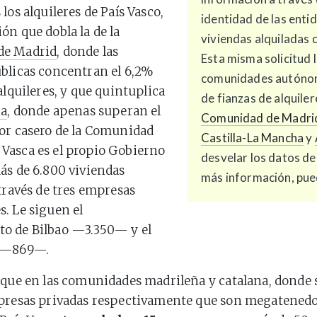
los alquileres de País Vasco,
identidad de las enti
ón que dobla la de la
viviendas alquiladas 
de Madrid
, donde las
Esta misma solicitud 
blicas concentran el 6,2%
comunidades autónoma
alquileres, y que quintuplica
de fianzas de alquiler
ña
, donde apenas superan el
Comunidad de Madri
or casero de la Comunidad
Castilla-La Mancha
y
Vasca es el propio Gobierno
desvelar los datos d
ás de 6.800 viviendas
más información, pu
 través de tres empresas
. Le siguen el
o de Bilbao —3.350— y el
a —869—.
 que en las comunidades madrileña y catalana, donde
mpresas privadas respectivamente que son megatenedo