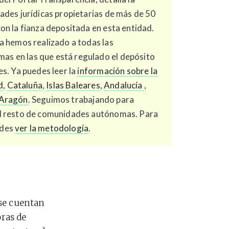
dades jurídicas propietarias de más de 50
con la fianza depositada en esta entidad.
la hemos realizado a todas las
s en las que está regulado el depósito
es. Ya puedes leer la
información sobre la
d
,
Cataluña
,
Islas Baleares
,
Andalucía
,
Aragón
. Seguimos trabajando para
el resto de comunidades autónomas. Para
edes
ver la metodología
.
 se cuentan
ras de