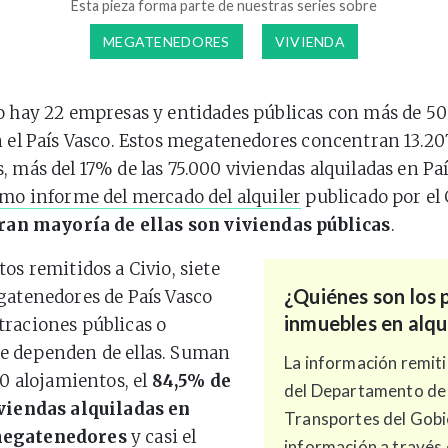
Esta pieza forma parte de nuestras series sobre
MEGATENEDORES
VIVIENDA
o hay 22 empresas y entidades públicas con más de 50
n el País Vasco. Estos megatenedores concentran 13.20
, más del 17% de las 75.000 viviendas alquiladas en Paí
imo informe del mercado del alquiler
publicado por el
ran mayoría de ellas son viviendas públicas
.
os remitidos a Civio, siete
¿Quiénes son los 
gatenedores de País Vasco
inmuebles en alqu
raciones públicas o
e dependen de ellas. Suman
La información remitid
00 alojamientos, el
84,5% de
del Departamento de P
iviendas alquiladas en
Transportes del Gobie
egatenedores
y casi el
información a través 