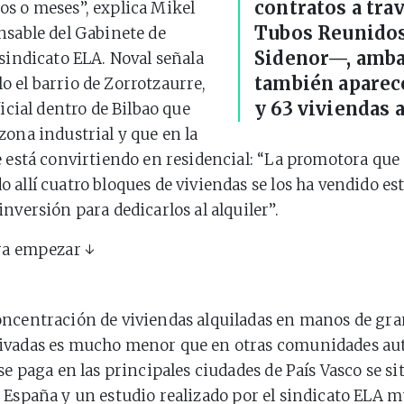
contratos a trav
s o meses”, explica Mikel
Tubos Reunidos
nsable del Gabinete de
Sidenor—, ambas
 sindicato ELA. Noval señala
también apare
 el barrio de Zorrotzaurre,
y 63 viviendas 
ficial dentro de Bilbao que
zona industrial y que en la
e está convirtiendo en residencial: “La promotora que 
 allí cuatro bloques de viviendas se los ha vendido es
nversión para dedicarlos al alquiler”.
ra empezar ↓
ncentración de viviendas alquiladas en manos de gr
ivadas es mucho menor que en otras comunidades au
se paga en las principales ciudades de País Vasco se si
e España y un
estudio
realizado por el sindicato ELA 