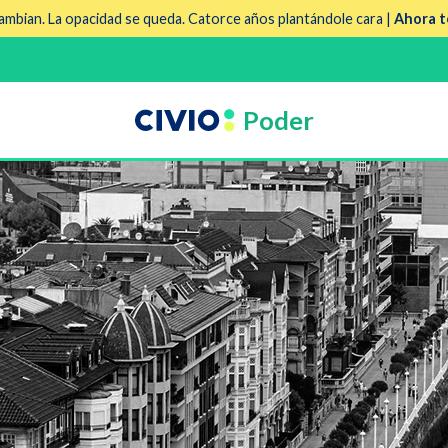
mbian. La opacidad se queda. Catorce años plantándole cara |
Ahora t
Poder