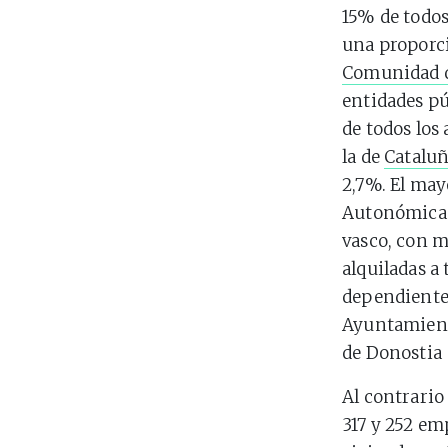
15% de todos 
una proporci
Comunidad 
entidades pú
de todos los 
la de
Catalu
2,7%. El may
Autonómica 
vasco, con m
alquiladas a
dependientes
Ayuntamient
de Donosti
Al contrario
317 y 252 e