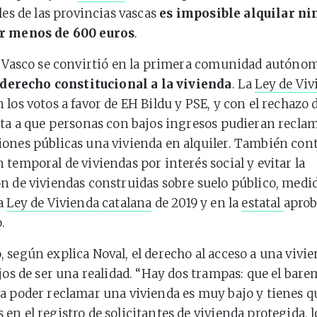
les de las provincias vascas
es imposible alquilar n
r menos de 600 euros
.
s Vasco se convirtió en la primera comunidad autóno
derecho constitucional a la vivienda
. La
Ley de Viv
 los votos a favor de EH Bildu y PSE, y con el rechazo 
rta a que personas con bajos ingresos pudieran reclam
ones públicas una vivienda en alquiler. También con
 temporal de viviendas por interés social y evitar la
n de viviendas construidas sobre suelo público, medid
la
Ley de Vivienda catalana
de 2019 y en la
estatal
aprob
.
 según explica Noval, el derecho al acceso a una vivie
ejos de ser una realidad. “Hay dos trampas: que el bare
a poder reclamar una vivienda es muy bajo y tienes qu
en el registro de solicitantes de vivienda protegida, 