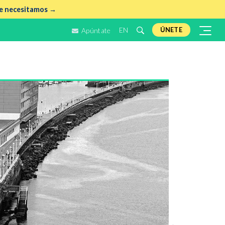
e necesitamos →
EN
ÚNETE
Apúntate