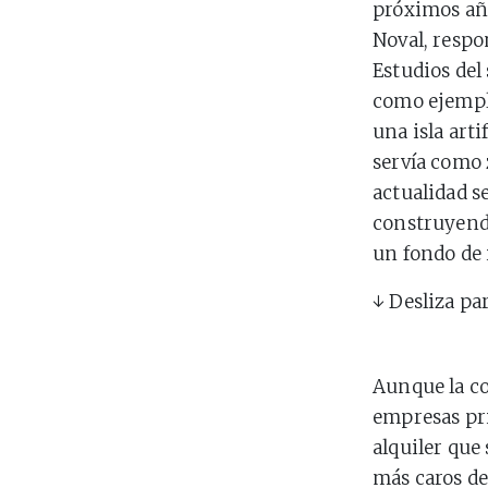
próximos año
Noval, respo
Estudios del
como ejemplo
una isla arti
servía como 
actualidad s
construyendo
un fondo de i
↓ Desliza pa
Aunque la co
empresas pr
alquiler que 
más caros d