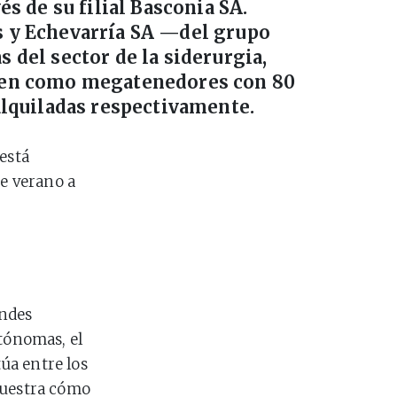
és de su filial Basconia SA.
 y Echevarría SA —del grupo
 del sector de la siderurgia,
cen como megatenedores con 80
alquiladas respectivamente.
está
te verano a
andes
tónomas, el
túa entre los
muestra cómo