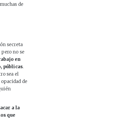
 muchas de
ón secreta
 pero no se
rabajo en
, públicas
.
ro sea el
a opacidad de
Quién
sacar a la
mos que