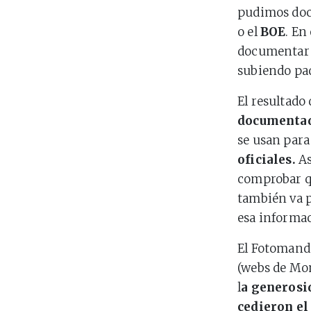
pudimos doc
o el
BOE
. En
documentar l
subiendo paq
El resultado
documenta
se usan para 
oficiales.
As
comprobar qu
también va p
esa informac
El Fotomandó
(webs de Mon
l
a generosi
cedieron el