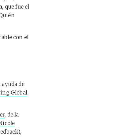
a
, que fue el
 Quién
cable con el
a ayuda de
ting Global
er
, de la
Nicole
eedback),