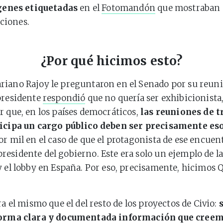
genes etiquetadas
en el
Fotomandón
que mostraban
aciones.
¿Por qué hicimos esto?
iano Rajoy le preguntaron en el Senado por su reuni
presidente
respondió
que no quería ser exhibicionista,
r que, en los países democráticos,
las reuniones de t
ticipa un cargo público deben ser precisamente eso
or mil en el caso de que el protagonista de ese encuent
esidente del gobierno. Este era solo un ejemplo de l
y el lobby en España. Por eso, precisamente, hicimos 
ra el mismo que el del resto de los proyectos de Civio:
forma clara y documentada información que cree