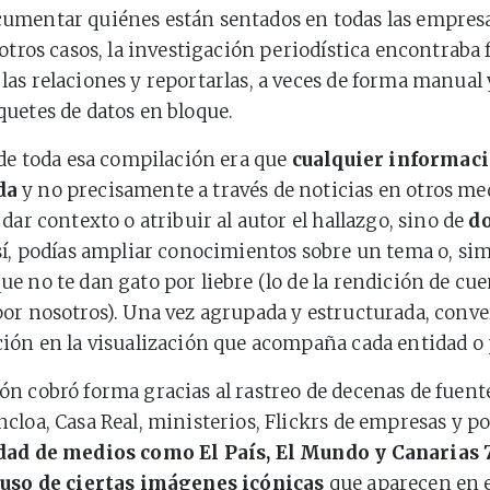
umentar quiénes están sentados en todas las empresa
 otros casos, la investigación periodística encontraba
as relaciones y reportarlas, a veces de forma manual 
uetes de datos en bloque.
 de toda esa compilación era que
cualquier informaci
da
y no precisamente a través de noticias en otros med
dar contexto o atribuir al autor el hallazgo, sino de
d
í, podías ampliar conocimientos sobre un tema o, si
e no te dan gato por liebre (lo de la rendición de cu
or nosotros). Una vez agrupada y estructurada, conv
ión en la visualización que acompaña cada entidad o
n cobró forma gracias al rastreo de decenas de fuente
cloa, Casa Real, ministerios, Flickrs de empresas y pol
dad de medios como El País, El Mundo y Canarias 7
 uso de ciertas imágenes icónicas
que aparecen en e