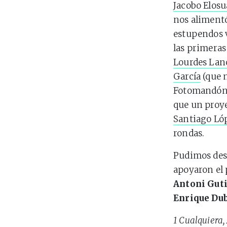
Jacobo Elosu
nos alimentó
estupendos v
las primeras
Lourdes Lan
García
(que n
Fotomandón),
que un proye
Santiago Ló
rondas.
Pudimos des
apoyaron el 
Antoni Guti
Enrique Du
1 Cualquiera, 