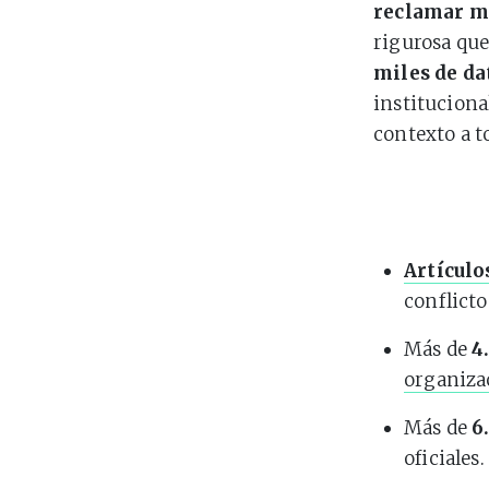
reclamar m
rigurosa que
miles de da
instituciona
contexto a t
Artículo
conflicto
Más de
4
organiza
Más de
6
oficiales.