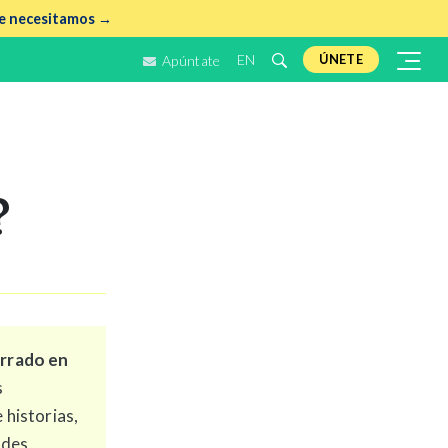
e necesitamos →
EN
ÚNETE
Apúntate
?
rrado en
s
historias,
ades,