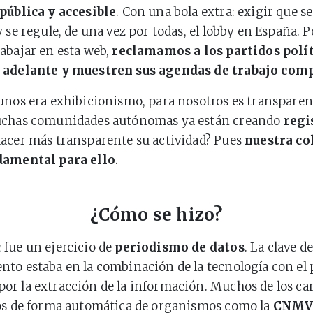
pública y accesible
. Con una bola extra: exigir que s
 se regule, de una vez por todas, el lobby en España. P
abajar en esta web,
reclamamos a los partidos polí
 adelante y muestren sus agendas de trabajo com
unos era exhibicionismo, para nosotros es transparen
uchas comunidades autónomas ya están creando
regi
acer más transparente su actividad? Pues
nuestra co
damental para ello
.
¿Cómo se hizo?
a
fue un ejercicio de
periodismo de datos
. La clave d
to estaba en la combinación de la tecnología con el
r la extracción de la información. Muchos de los ca
dos de forma automática de organismos como la
CNM