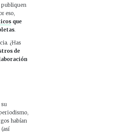
e publiquen
or eso,
ticos
que
pletas
.
cia. ¿Has
stros de
laboración
e su
 periodismo,
rgos habían
V
(así