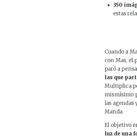
350 imá
estas rel
Cuando a Mar
con Mas, el 
paró a pensa
las que par
Multiplica p
mismísimo pr
las agendas 
Manda.
El objetivo e
luz de una 