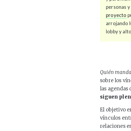
personas y 
proyecto
pu
arrojando l
lobby y alt
Quién mand
sobre los ví
las agendas 
siguen ple
El objetivo 
vínculos ent
relaciones e