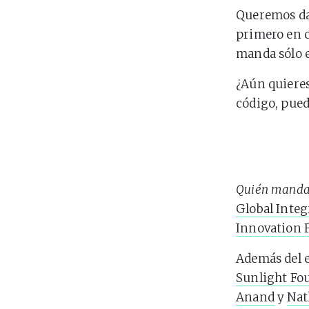
Queremos dar
primero en c
manda sólo e
¿Aún quieres
código, pued
Quién mand
Global Integ
Innovation 
Además del e
Sunlight Fo
Anand
y
Nat