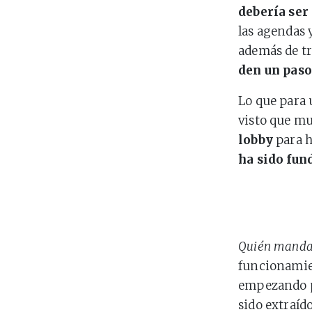
debería ser 
las agendas y
además de tr
den un paso
Lo que para 
visto que m
lobby
para h
ha sido fun
Quién mand
funcionamien
empezando po
sido extraí