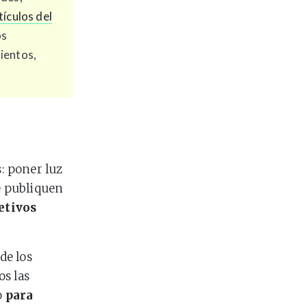
tículos del
os
ientos,
: poner luz
se publiquen
etivos
de los
os las
o
para