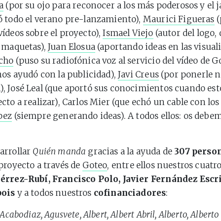
a
(por su ojo para reconocer a los más poderosos y el
 todo el verano pre-lanzamiento),
Maurici Figueras
(
ídeos sobre el proyecto),
Ismael Viejo
(autor del logo, 
 maquetas),
Juan Elosua
(aportando ideas en las visual
cho
(puso su radiofónica voz al servicio del vídeo de G
os ayudó con la publicidad),
Javi Creus
(por ponerle 
 José Leal (que aportó sus conocimientos cuando est
cto a realizar), Carlos Mier (que echó un cable con los
pez
(siempre generando ideas). A todos ellos: os debe
arrollar
Quién manda
gracias a la ayuda de
307 perso
proyecto a través de
Goteo
, entre ellos nuestros cuat
érrez-Rubí, Francisco Polo, Javier Fernández Escr
bois
y a todos nuestros
cofinanciadores
:
Acabodiaz, Agusvete, Albert, Albert Abril, Alberto, Alberto