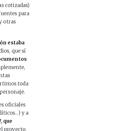
s cotizadas)
 fuentes para
y otras
ón estaba
ios, que sí
ocumentos
mplemente,
entas
ertimos toda
 personaje.
s oficiales
íticos…) y a
, que
l proyecto.