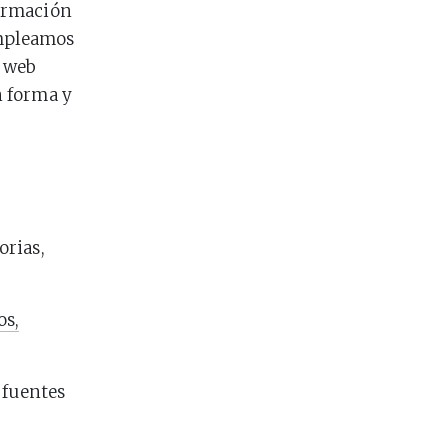
formación
empleamos
s web
n forma y
orias,
os,
 fuentes