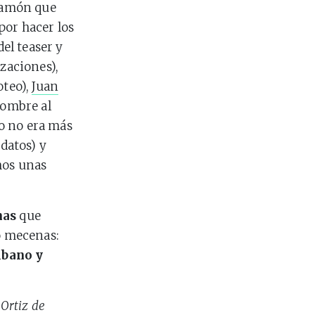
 jamón que
por hacer los
del teaser y
izaciones),
oteo),
Juan
nombre al
o no era más
 datos) y
mos unas
nas
que
ro mecenas:
ibano y
 Ortiz de