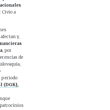
nacionales
 Civio a
nes
 afectan y,
inancieras
a
, por
ferencias de
slovaquia,
o
l periodo
il (DGKJ,
unque
patrocinios