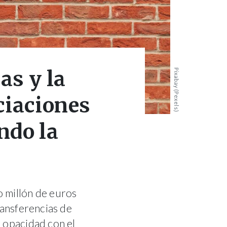
as y la
Pixabay (Pexels)
ciaciones
ndo la
o millón de euros
ransferencias de
a opacidad con el