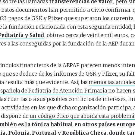
 sobre las llamadas
transferencias de valor
, pero si
. Estos documentos han permitido a Civio confirmar 
023 pagos de GSK y Pfizer que superaron los cuarenta 
 la fundación relacionada con esta segunda entidad, 
ediatría y Salud
, obtuvo cerca de veinte mil euros, 
es a las conseguidas por la fundación de la AEP duran
ínculos financieros de la AEPAP parecen menos intens
 que se deduce de los informes de GSK y Pfizer, su falt
a resulta más que evidente. Así, las
memorias anuales 
spañola de Pediatría de Atención Primaria
no hacen s
las cuentas o a sus posibles conflictos de intereses, l
s actividades en las que dicha organización participa,
, dispone de
un código ético que aborda esta problemá
mbién es la tónica habitual en otros países europ
alia, Polonia, Portugal y República Checa, donde t