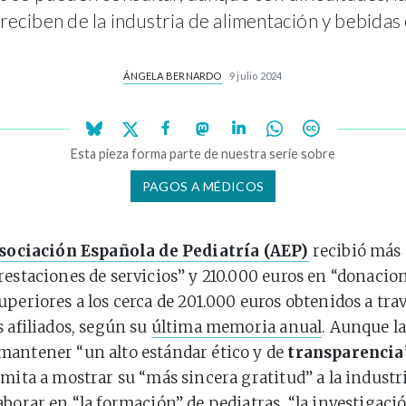
reciben de la industria de alimentación y bebidas 
ÁNGELA BERNARDO
9 julio 2024
Esta pieza forma parte de nuestra serie sobre
PAGOS A MÉDICOS
sociación Española de Pediatría (AEP)
recibió más 
restaciones de servicios” y 210.000 euros en “donacion
uperiores a los cerca de 201.000 euros obtenidos a trav
s afiliados, según su
última memoria anual
. Aunque l
antener “un alto estándar ético y de
transparencia
imita a mostrar su “más sincera gratitud” a la industr
aborar en “la formación” de
pediatras
, “la investigaci