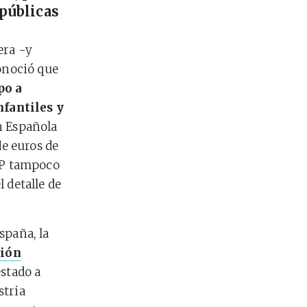
públicas
era -y
conoció que
po a
nfantiles y
n Española
de euros de
AEP tampoco
 detalle de
spaña, la
ción
estado a
stria