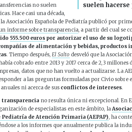
suelen hacerse 
ransferencias no suelen
icas. Hace casi una década,
 la Asociación Española de Pediatría publicó por prim
un informe sobre transparencia
, a partir del cual se 
nido
555.500 euros
por autorizar el uso de su logoti
compañías de alimentación y bebidas, productos i
cas
. Tiempo después,
El Salto
desveló que la Asociació
 había cobrado entre 2013 y 2017 cerca de 2,3 millones 
mpresas, datos que no han vuelto a actualizarse. La 
esponder a las preguntas formuladas por Civio sobre el
 anuales ni acerca de sus
conflictos de intereses
.
e transparencia
no resulta única ni excepcional. En E
ganización de especialistas en este ámbito, la
Asocia
 Pediatría de Atención Primaria (AEPAP)
, ha cont
éndose a los informes que anualmente publica la indu