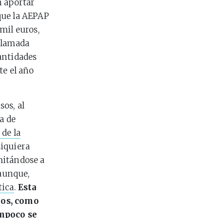
n aportar
que la AEPAP
mil euros,
llamada
cantidades
te el año
os, al
a de
de la
iquiera
imitándose a
 aunque,
tica
.
Esta
eos, como
ampoco se