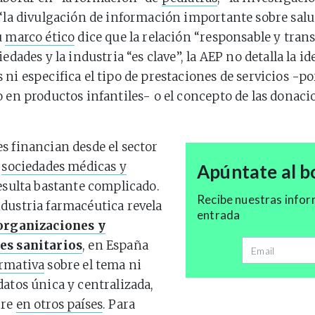
 “la divulgación de información importante sobre salud
u
marco ético
dice que la relación “responsable y tran
iedades y la industria “es clave”, la AEP no detalla la i
 ni especifica el tipo de prestaciones de servicios -p
o en productos infantiles- o el concepto de las donaci
s financian desde el sector
s
sociedades médicas y
Apúntate al bo
sulta bastante complicado.
Recibe nuestras infor
dustria farmacéutica revela
entrada
organizaciones y
es sanitarios
, en España
Dirección de 
rmativa
sobre el tema ni
datos única y centralizada,
rre
en otros países
. Para