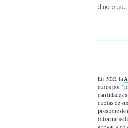
dinero que 
En 2023, la
A
euros por “p
cantidades s
cuotas de su
presume de m
informe se l
apoyar y col