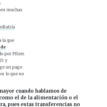
a
, en muchas
ediatría
a la que
 de
o por Pfizer.
25 y
coge un pago
or lo que no
 mayor cuando hablamos de
 como el de la alimentación o el
ura, pues estas transferencias no