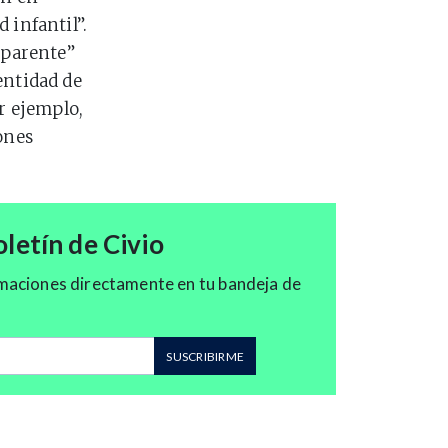
 infantil”.
sparente”
dentidad de
or ejemplo,
ones
letín de Civio
maciones directamente en tu bandeja de
correo
SUSCRIBIRME