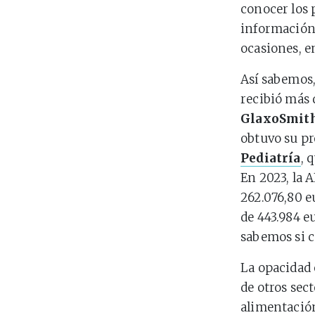
conocer los 
información 
ocasiones, e
Así sabemos,
recibió más 
GlaxoSmith
obtuvo su p
Pediatría
, 
En 2023, la 
262.076,80 e
de 443.984 e
sabemos si c
La opacidad
de otros sect
alimentación