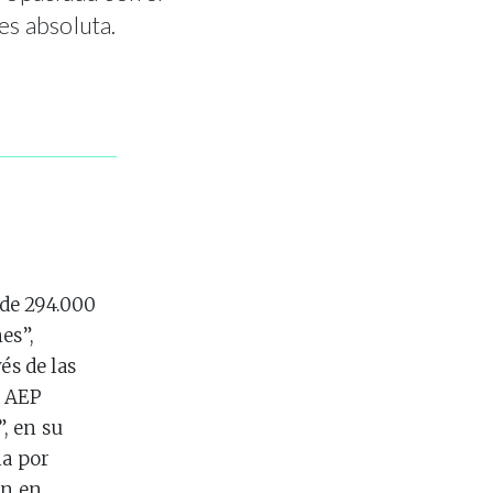
es absoluta.
de 294.000
es”,
és de las
a AEP
”, en su
ia por
ón en