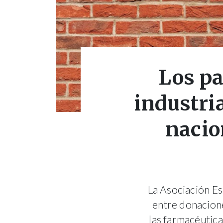
Los pa
industri
nacio
La Asociación Es
entre donacione
las farmacéutica