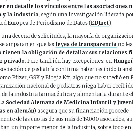
er en detalle los vínculos entre las asociaciones 
 y la industria
, según una investigación liderada por
 Red Europea de Periodismo de Datos (
EDJnet
).
r una decena de solicitudes, la mayoría de organizacio
 se amparan en que las
leyes de transparencia
no les
 tienen la obligación de detallar sus relaciones f
or privado
. Pero también hay excepciones: en
Hungrí
asociación de pediatría confirma haber recibido trans
mo Pfizer, GSK y Biogia Kft, algo que no sucedió en E
anización nacional de pediatras niega haber recibid
 de la industria farmacéutica y alimentaria durante e
 La
Sociedad Alemana de Medicina Infantil y Juven
las en alemán)
asegura que su financiación procede
ente de las cuotas de sus más de 19.000 asociados, a
ban un importe menor de la industria, sobre todo en 