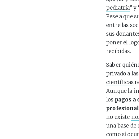
pediatría
” y
Pese a que s
entre las soc
sus donantes
poner el log
recibidas.
Saber quiéne
privado a la
científicas
re
Aunque la in
los
pagos a 
profesional
no existe
no
una base de 
como sí ocu