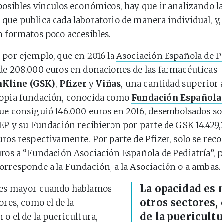
posibles vínculos económicos, hay que ir analizando l
que publica cada laboratorio de manera individual, y
n formatos poco accesibles.
 por ejemplo, que en 2016 la
Asociación Española de P
de 208.000 euros en donaciones de las farmacéuticas
Kline (GSK)
,
Pfizer
y
Viñas
, una cantidad superior 
ropia fundación, conocida como
Fundación Española
que consiguió 146.000 euros en 2016, desembolsados sol
AEP y su Fundación recibieron por parte de
GSK
14.429,
uros respectivamente. Por parte de
Pfizer
, solo se re
uros a “Fundación Asociación Española de Pediatría”, p
orresponde a la Fundación, a la Asociación o a ambas.
La opacidad es
 es mayor cuando hablamos
otros sectores,
ores, como el de la
de la puericult
 o el de la puericultura,