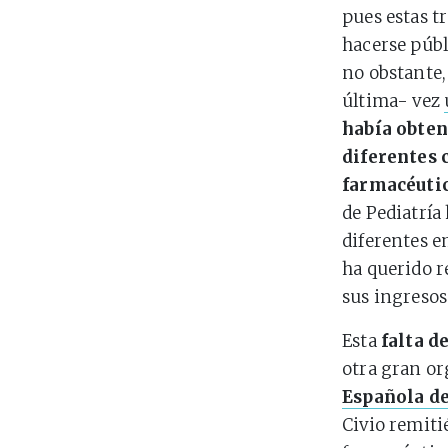
pues estas t
hacerse públ
no obstante,
última- vez
había obte
diferentes 
farmacéuti
de Pediatría
diferentes e
ha querido r
sus ingresos
Esta
falta d
otra gran or
Española de
Civio remiti