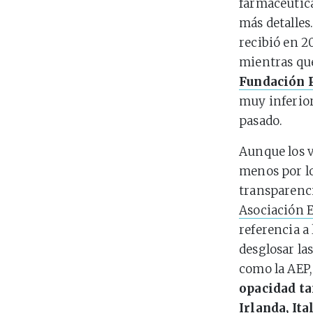
farmacéutica
más detalles
recibió en 2
mientras que
Fundación P
muy inferior
pasado.
Aunque los v
menos por lo
transparenci
Asociación E
referencia a 
desglosar la
como la AEP
opacidad ta
Irlanda, It