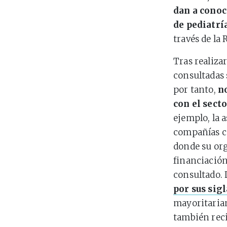
dan a conoc
de pediatría
través de la
Tras realiza
consultadas
por tanto,
no
con el sect
ejemplo, la 
compañías co
donde su org
financiación
consultado.
por sus sig
mayoritariam
también reci