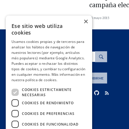
campaña elec
25 mayo 2015
×
Ese sitio web utiliza
cookies
Usamos cookies propias y de terceros para
analizar los hábitos de navegación de
nuestros lectores (por ejemplo, artículos
Buscar
más populares) mediante Google Analytics.
Puedes aceptar o rechazar los distintos
tipos de cookies, y cambiar tu configuración
en cualquier momento. Más información en
Dirección de correo
SUSCRIBIRME
nuestra política de cookies.
COOKIES ESTRICTAMENTE
NECESARIAS
COOKIES DE RENDIMIENTO
contacto@civio.es
COOKIES DE PREFERENCIAS
COOKIES DE FUNCIONALIDAD