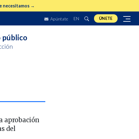
e necesitamos →
EN
ÚNETE
Apúntate
 público
cción
la aprobación
as del