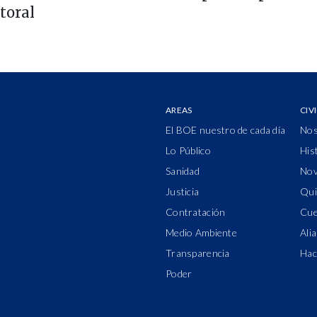
toral
AREAS
CIV
El BOE nuestro de cada día
Nos
Lo Público
His
Sanidad
Nov
Justicia
Qui
Contratación
Cue
Medio Ambiente
Ali
Transparencia
Hac
Poder