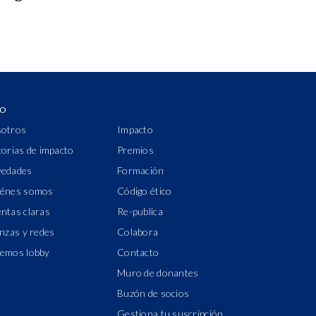
IO
otros
Impacto
torias de impacto
Premios
edades
Formación
énes somos
Código ético
ntas claras
Re-publica
anzas y redes
Colabora
emos lobby
Contacto
Muro de donantes
Buzón de socios
Gestiona tu suscripción