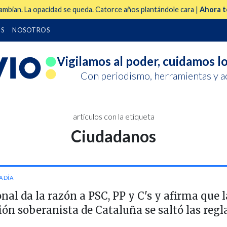
mbian. La opacidad se queda. Catorce años plantándole cara |
Ahora t
S
NOSOTROS
Vigilamos al poder,
cuidamos lo
Con periodismo, herramientas y a
artículos con la etiqueta
Ciudadanos
A DÍA
onal da la razón a PSC, PP y C's y afirma que 
ión soberanista de Cataluña se saltó las regl