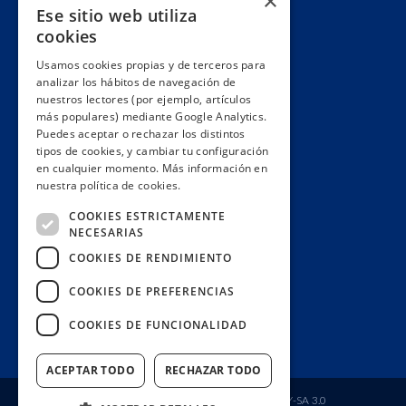
×
Ese sitio web utiliza
Alianzas y redes
cookies
Hacemos lobby
Usamos cookies propias y de terceros para
Impacto
analizar los hábitos de navegación de
Premios
nuestros lectores (por ejemplo, artículos
más populares) mediante Google Analytics.
Formación
Puedes aceptar o rechazar los distintos
Código ético
tipos de cookies, y cambiar tu configuración
en cualquier momento. Más información en
Re-publica
nuestra política de cookies.
Colabora
COOKIES ESTRICTAMENTE
Contacto
NECESARIAS
Muro de donantes
COOKIES DE RENDIMIENTO
Buzón de socios
COOKIES DE PREFERENCIAS
Gestiona tu suscripción
COOKIES DE FUNCIONALIDAD
Únete aquí
ACEPTAR TODO
RECHAZAR TODO
Fundación Ciudadana Civio
| Licencia
CC BY-SA 3.0