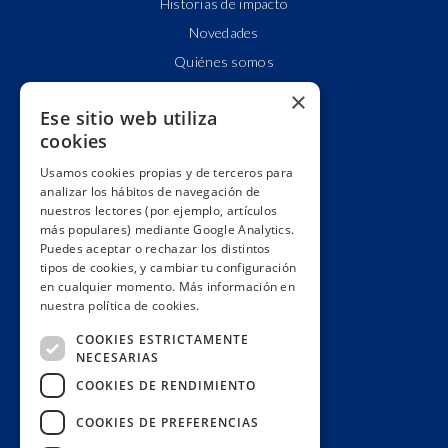
Historias de impacto
Novedades
Quiénes somos
Cuentas claras
×
Ese sitio web utiliza
Alianzas y redes
cookies
Hacemos lobby
Usamos cookies propias y de terceros para
Impacto
analizar los hábitos de navegación de
Premios
nuestros lectores (por ejemplo, artículos
más populares) mediante Google Analytics.
Formación
Puedes aceptar o rechazar los distintos
Código ético
tipos de cookies, y cambiar tu configuración
en cualquier momento. Más información en
Re-publica
nuestra política de cookies.
Colabora
COOKIES ESTRICTAMENTE
Contacto
NECESARIAS
Muro de donantes
COOKIES DE RENDIMIENTO
Buzón de socios
COOKIES DE PREFERENCIAS
Gestiona tu suscripción