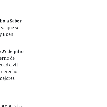
ho a Saber
 ya que se
 y Buen
o
27 de julio
ierno de
dad civil
n derecho
mejores
s propuestas