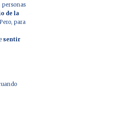
2
personas
io de la
Pero, para
ue
sentir
cuando