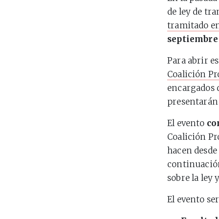
de ley de tra
tramitado en
septiembre
Para abrir e
Coalición Pr
encargados d
presentarán 
El evento
co
Coalición Pr
hacen desde 
continuación
sobre la ley 
El evento ser