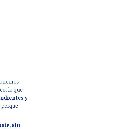
 ponemos
co, lo que
ndientes y
o porque
oste, sin