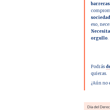
barreras
comprome
socieda
eso, nec
Necesita
orgullo
.
Podrás
d
quieras.
¿Aún no 
Día del Derec