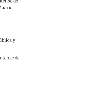
utense de
Madrid.
ública y
lutense de