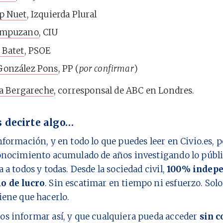
ep Nuet
, Izquierda Plural
ampuzano
, CIU
 Batet
, PSOE
González Pons
, PP (
por confirmar
)
a Bergareche
, corresponsal de ABC en Londres.
 decirte algo…
nformación, y en todo lo que puedes leer en Civio.es,
onocimiento acumulado de años investigando lo públi
a a todos y todas. Desde la sociedad civil,
100% indepe
o de lucro
. Sin escatimar en tiempo ni esfuerzo. Sol
iene que hacerlo.
os informar así, y que cualquiera pueda acceder
sin c