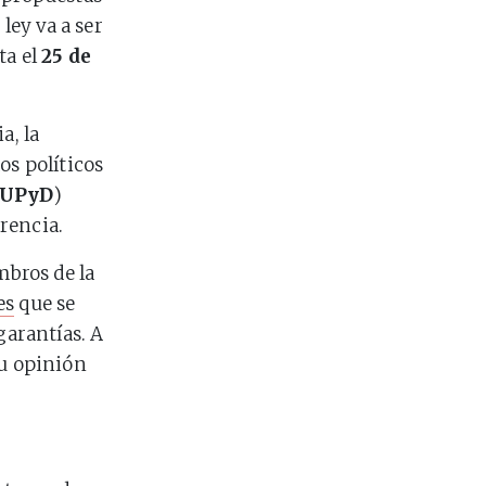
ley va a ser
ta el
25 de
a, la
os políticos
UPyD
)
rencia.
mbros de la
es
que se
garantías. A
su opinión