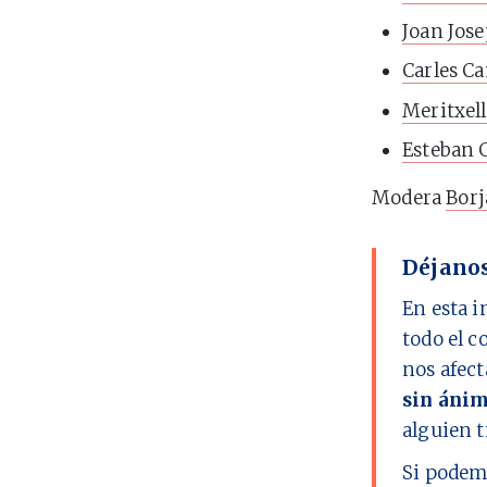
Joan Jos
Carles C
Meritxell
Esteban 
Modera
Borj
Déjanos
En esta i
todo el c
nos afect
sin ánim
alguien t
Si podem