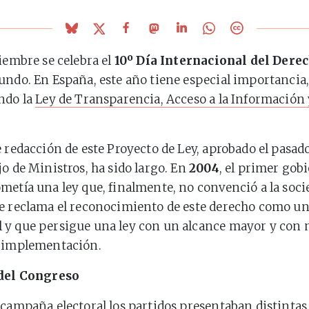
tiembre se celebra el
10º Día Internacional del Derec
undo. En España, este año tiene especial importancia,
ndo la
Ley de Transparencia, Acceso a la Información
e redacción de este Proyecto de Ley, aprobado el pasad
jo de Ministros, ha sido largo. En
2004
, el primer gob
metía una ley que, finalmente, no convenció a la socie
e reclama el reconocimiento de este derecho como u
 y que persigue una ley con un alcance mayor y con 
e implementación.
 del Congreso
 campaña electoral los partidos presentaban distinta