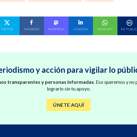
E EN
COMPARTE EN
COMPARTE EN
COMPARTE EN
COMPARTE EN
COMPARTE EN
TWITTER
FACEBOOK
MASTODON
LINKEDIN
WHATSAPP
RE-PUBLIC
eriodismo y acción para vigilar lo públi
os transparentes y personas informadas
. Eso queremos y no
lograrlo sin tu apoyo.
ÚNETE AQUÍ