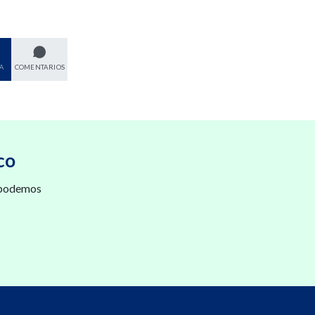
A
COMENTARIOS
co
 podemos