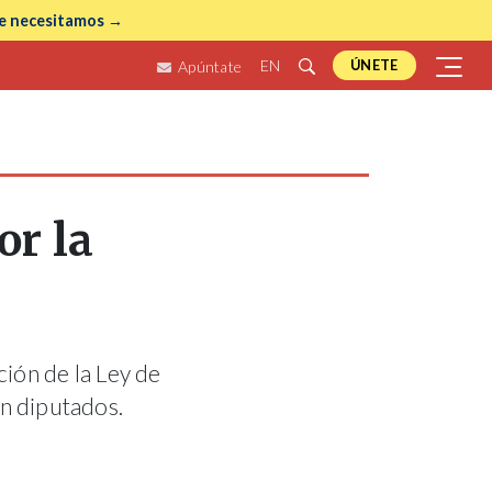
e necesitamos →
EN
ÚNETE
Apúntate
or la
ción de la Ley de
on diputados.