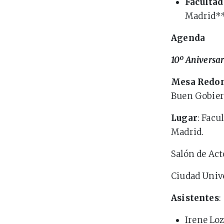
Facultad
Madrid**
Agenda
10º Aniversar
Mesa Redo
Buen Gobie
Lugar
: Facu
Madrid.
Salón de Act
Ciudad Unive
Asistentes
:
Irene Lo