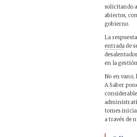
solicitando 
abiertos, co
gobierno.
La respuesta
entrada
de s
desalentador
en la gestión
No en vano, 
A Saber pone
considerable
administrat
tomes inicia
a través de n