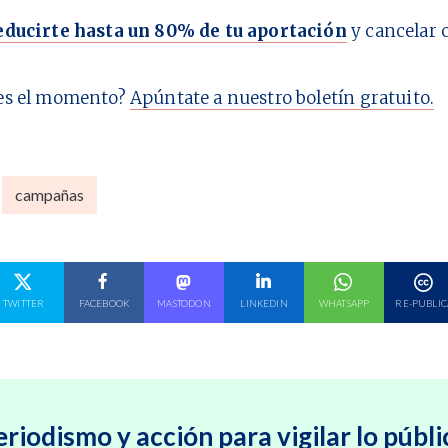
educirte hasta un 80% de tu aportación
y cancelar 
es el momento?
Apúntate a nuestro boletín gratuito.
campañas
E EN
COMPARTE EN
COMPARTE EN
COMPARTE EN
COMPARTE EN
COMPARTE EN
TWITTER
FACEBOOK
MASTODON
LINKEDIN
WHATSAPP
RE-PUBLIC
eriodismo y acción para vigilar lo públi