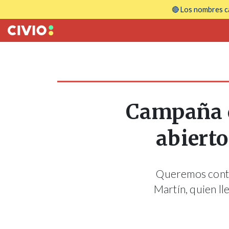
🔴 Los nombres ca
Campaña c
abierto
Queremos contar
Martín, quien l