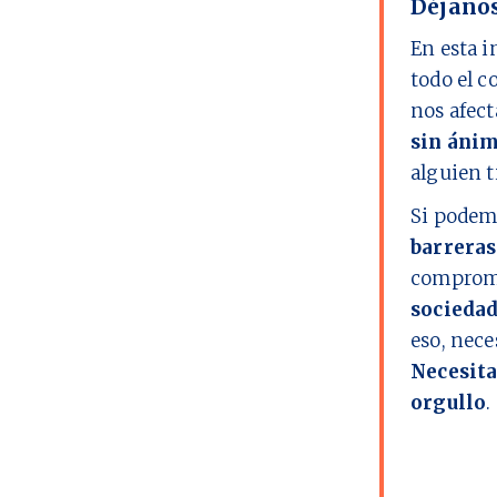
Déjanos
En esta i
todo el c
nos afect
sin ánim
alguien t
Si podem
barreras
comprome
socieda
eso, nec
Necesita
orgullo
.