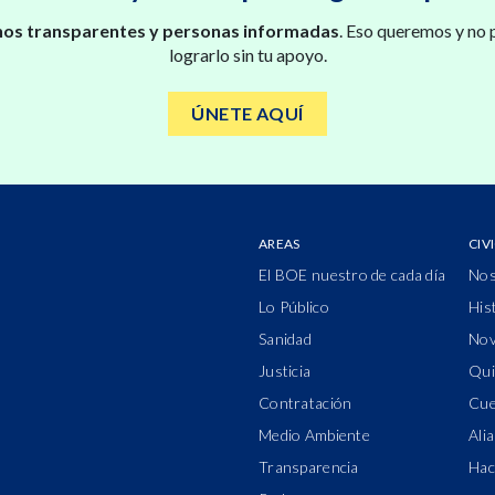
os transparentes y personas informadas
. Eso queremos y no
lograrlo sin tu apoyo.
ÚNETE AQUÍ
AREAS
CIV
El BOE nuestro de cada día
Nos
Lo Público
His
Sanidad
Nov
Justicia
Qui
Contratación
Cue
Medio Ambiente
Ali
Transparencia
Hac