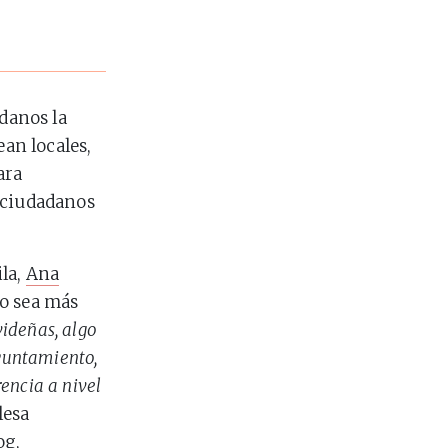
adanos la
ean locales,
ara
 ciudadanos
la,
Ana
to sea más
videñas, algo
yuntamiento,
encia a nivel
lesa
og
,