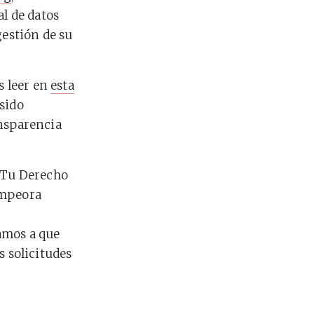
al de datos
gestión de su
s leer en
esta
sido
ansparencia
 Tu Derecho
empeora
mos a que
s solicitudes