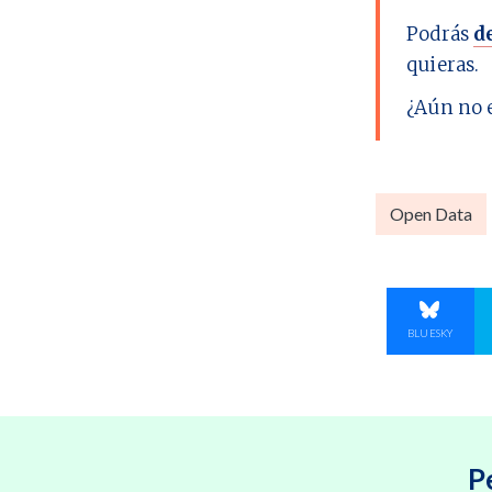
Podrás
d
quieras.
¿Aún no 
Open Data
COMPART
BLUESKY
P