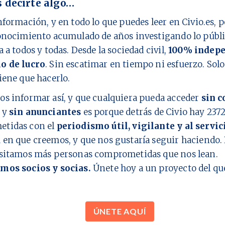
 decirte algo…
nformación, y en todo lo que puedes leer en Civio.es,
onocimiento acumulado de años investigando lo públi
a a todos y todas. Desde la sociedad civil,
100% indepe
o de lucro
. Sin escatimar en tiempo ni esfuerzo. Sol
iene que hacerlo.
os informar así, y que cualquiera pueda acceder
sin c
y
sin anunciantes
es porque detrás de Civio hay
237
tidas con el
periodismo útil, vigilante y al servic
d
en que creemos, y que nos gustaría seguir haciendo. 
esitamos más personas comprometidas que nos lean.
mos socios y socias.
Únete hoy a un proyecto del q
ÚNETE AQUÍ