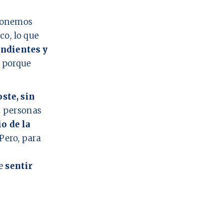
 ponemos
co, lo que
ndientes y
o porque
oste, sin
2
personas
io de la
Pero, para
ue
sentir