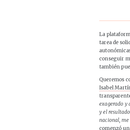
La platafor
tarea de sol
autonómicas
conseguir má
también pue
Queremos con
Isabel Martí
transparent
exagerado y 
y el resultad
nacional, me 
comenzó una 