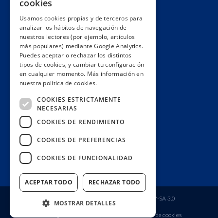
cookies
Hacemos lobby
Usamos cookies propias y de terceros para
Impacto
analizar los hábitos de navegación de
Premios
nuestros lectores (por ejemplo, artículos
más populares) mediante Google Analytics.
Formación
Puedes aceptar o rechazar los distintos
Código ético
tipos de cookies, y cambiar tu configuración
en cualquier momento. Más información en
Re-publica
nuestra política de cookies.
Colabora
COOKIES ESTRICTAMENTE
Contacto
NECESARIAS
Muro de donantes
COOKIES DE RENDIMIENTO
Buzón de socios
COOKIES DE PREFERENCIAS
Gestiona tu suscripción
COOKIES DE FUNCIONALIDAD
Únete aquí
ACEPTAR TODO
RECHAZAR TODO
Fundación Ciudadana Civio
| Licencia
CC BY-SA 3.0
MOSTRAR DETALLES
Aviso legal
Política de privacidad
Política de cookies