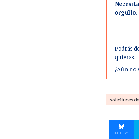
Necesita
orgullo
.
Podrás
d
quieras.
¿Aún no 
solicitudes d
COMPART
BLUESKY