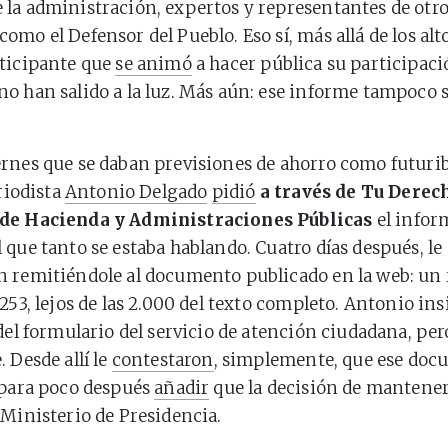
la administración, expertos y representantes de otr
omo el Defensor del Pueblo. Eso sí, más allá de los alt
rticipante que
se animó
a hacer pública su participació
o han salido a la luz. Más aún: ese informe tampoco 
rnes que se daban previsiones de ahorro como futurib
eriodista
Antonio Delgado
pidió
a través de Tu Derech
de Hacienda y Administraciones Públicas
el info
 que tanto se estaba hablando. Cuatro días después, le
n remitiéndole al documento publicado en la web: u
253, lejos de las 2.000 del texto completo. Antonio insi
 del formulario del servicio de atención ciudadana, pe
 Desde allí le
contestaron
, simplemente, que ese do
 para poco después
añadir
que la decisión de mantener
 Ministerio de Presidencia.