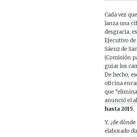
Cada vez que
lanza una ci
desgracia, e
Ejecutivo de
Sáenz de San
(Comisión pa
guiar los ca
De hecho, es
oficina enca
que “elimina
anunció el a
hasta 2015
.
Y, ¿de dónde
elaborado du