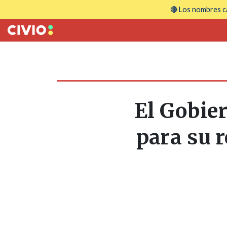
🔴 Los nombres ca
El Gobie
para su 