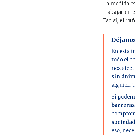
La medida es
trabajar en e
Eso sí,
el in
Déjanos
En esta i
todo el c
nos afect
sin ánim
alguien t
Si podem
barreras
comprome
socieda
eso, nec