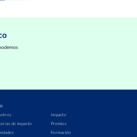
co
 podemos
IO
otros
Impacto
torias de impacto
Premios
edades
Formación