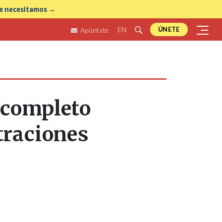
e necesitamos →
EN
ÚNETE
Apúntate
 completo
traciones