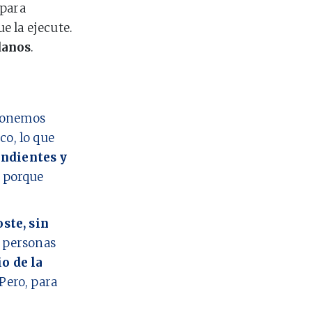
 para
ue la ejecute.
danos
.
 ponemos
co, lo que
ndientes y
o porque
oste, sin
personas
io de la
Pero, para