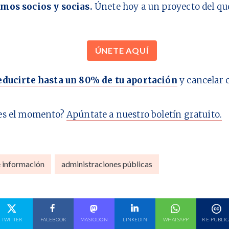
mos socios y socias.
Únete hoy a un proyecto del q
ÚNETE AQUÍ
educirte hasta un 80% de tu aportación
y cancelar 
es el momento?
Apúntate a nuestro boletín gratuito.
e información
administraciones públicas
E EN
COMPARTE EN
COMPARTE EN
COMPARTE EN
COMPARTE EN
COMPARTE EN
TWITTER
FACEBOOK
MASTODON
LINKEDIN
WHATSAPP
RE-PUBLIC