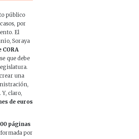
to público
 casos, por
ento. El
unio, Soraya
e CORA
ase que debe
egislatura.
 crear una
nistración,
Y, claro,
nes de euros
000 páginas
, formada por