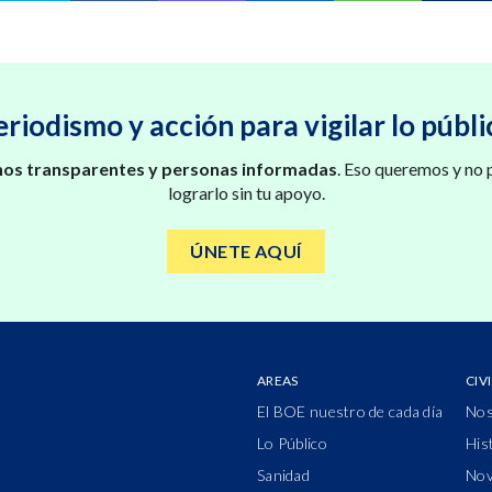
eriodismo y acción para vigilar lo públi
os transparentes y personas informadas
. Eso queremos y no
lograrlo sin tu apoyo.
ÚNETE AQUÍ
AREAS
CIV
El BOE nuestro de cada día
Nos
Lo Público
His
Sanidad
Nov