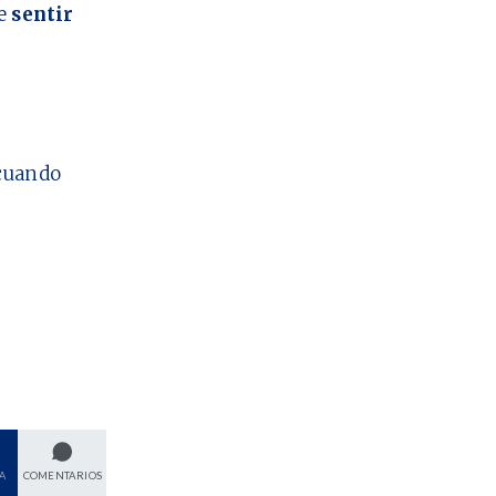
ue
sentir
cuando
A
COMENTARIOS