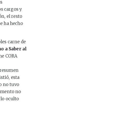
os
os cargos y
n, el resto
se ha hecho
les carne de
o a Saber al
rme CORA
n resumen
stió, esta
ro no tuvo
cumento no
lo oculto