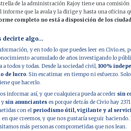
trella de la administración Rajoy tiene una comisión
l informe que la avala y la dirige y hasta una oficina q
forme completo no está a disposición de los ciuda
 decirte algo…
nformación, y en todo lo que puedes leer en Civio.es,
onocimiento acumulado de años investigando lo públi
a a todos y todas. Desde la sociedad civil,
100% indepe
o de lucro
. Sin escatimar en tiempo ni esfuerzo. Sol
iene que hacerlo.
os informar así, y que cualquiera pueda acceder
sin c
y
sin anunciantes
es porque detrás de Civio hay
2371
tidas con el
periodismo útil, vigilante y al servic
d
en que creemos, y que nos gustaría seguir haciendo. 
esitamos más personas comprometidas que nos lean.