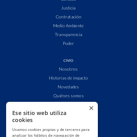
Justicia
Contratación
Medio Ambiente
Transparencia
Poder
CIVIO
Nosotros
Historias de impacto
Novedades
Quiénes somos
Cuentas claras
×
Ese sitio web utiliza
Alianzas y redes
cookies
Hacemos lobby
Usamos cookies propias y de terceros para
Impacto
analizar los hábitos de navegación de