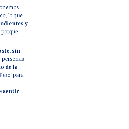
 ponemos
co, lo que
ndientes y
o porque
oste, sin
2
personas
io de la
Pero, para
ue
sentir