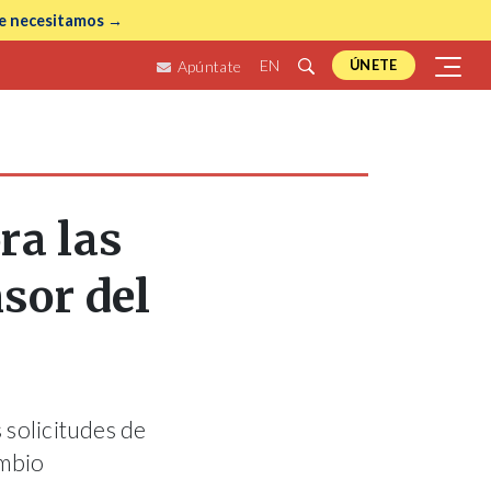
e necesitamos →
EN
ÚNETE
Apúntate
ra las
sor del
 solicitudes de
ambio