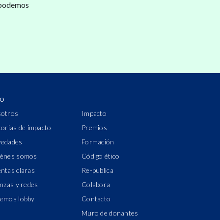
 podemos
IO
otros
Impacto
torias de impacto
Premios
edades
Formación
énes somos
Código ético
ntas claras
Re-publica
anzas y redes
Colabora
emos lobby
Contacto
Muro de donantes