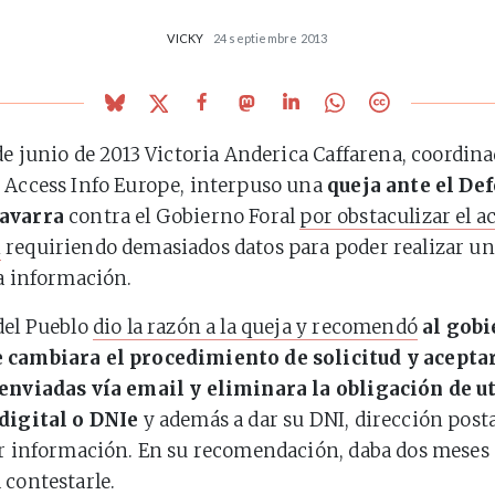
VICKY
24 septiembre 2013
 de junio de 2013 Victoria Anderica Caffarena, coordin
 Access Info Europe, interpuso una
queja ante el De
Navarra
contra el Gobierno Foral
por obstaculizar el ac
n
requiriendo demasiados datos para poder realizar un
la información.
del Pueblo
dio la razón a la queja y recomendó
al gobi
 cambiara el procedimiento de solicitud y aceptar
 enviadas vía email y eliminara la obligación de ut
 digital o DNIe
y además a dar su DNI, dirección posta
ar información. En su recomendación, daba dos meses
 contestarle.