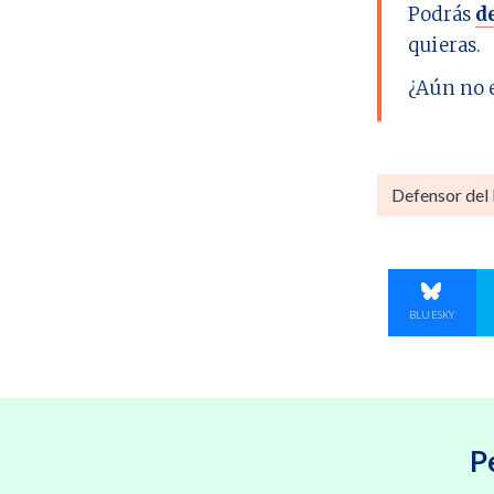
Podrás
d
quieras.
¿Aún no 
Defensor del
COMPART
BLUESKY
P