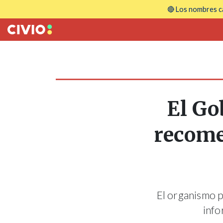
🔴 Los nombres ca
El Go
recome
El organismo p
info