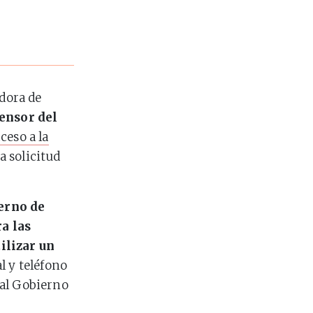
adora de
fensor del
ceso a la
a solicitud
erno de
a las
ilizar un
l y teléfono
 al Gobierno