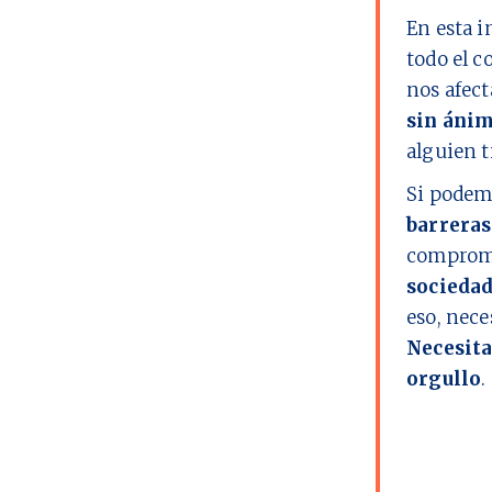
En esta i
todo el c
nos afect
sin ánim
alguien t
Si podem
barreras
comprome
socieda
eso, nec
Necesita
orgullo
.