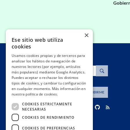
Gobiern
×
Ese sitio web utiliza
cookies
Usamos cookies propias y de terceros para
analizar los hábitos de navegación de
nuestros lectores (por ejemplo, artículos
Buscar
más populares) mediante Google Analytics.
Puedes aceptar o rechazar los distintos
tipos de cookies, y cambiar tu configuración
en cualquier momento. Más información en
Dirección de correo
SUSCRIBIRME
nuestra política de cookies.
COOKIES ESTRICTAMENTE
NECESARIAS
COOKIES DE RENDIMIENTO
contacto@civio.es
COOKIES DE PREFERENCIAS