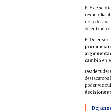
El 6 de septi
respondía al
no todos, ya 
de entrada o
El Defensor 
pronunciami
argumenta
cambio
en e
Desde tudere
destacamos l
poder vincu
decisiones
c
Déjanos