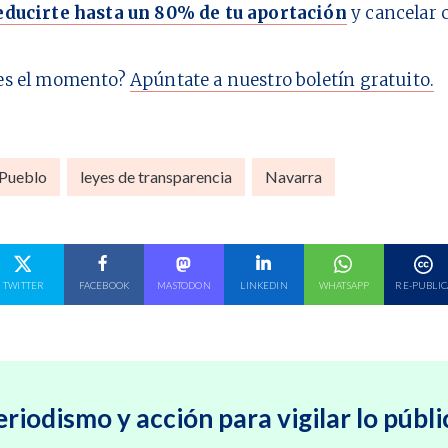
educirte hasta un 80% de tu aportación
y cancelar 
es el momento?
Apúntate a nuestro boletín gratuito.
 Pueblo
leyes de transparencia
Navarra
E EN
COMPARTE EN
COMPARTE EN
COMPARTE EN
COMPARTE EN
COMPARTE EN
TWITTER
FACEBOOK
MASTODON
LINKEDIN
WHATSAPP
RE-PUBLIC
eriodismo y acción para vigilar lo públi