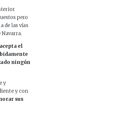
nterior
uestos pero
a de las vías
e Navarra.
acepta el
debidamente
izado ningún
e y
diente y con
norar sus