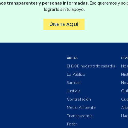
os transparentes y personas informadas
. Eso queremos y no
lograrlo sin tu apoyo.
ÚNETE AQUÍ
AREAS
CIV
El BOE nuestro de cada día
Nos
Lo Público
His
Sanidad
Nov
Justicia
Qui
Contratación
Cue
Medio Ambiente
Ali
Transparencia
Hac
Poder