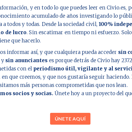
nformación, y en todo lo que puedes leer en Civio.es,
onocimiento acumulado de años investigando lo públi
a a todos y todas. Desde la sociedad civil,
100% indepe
o de lucro
. Sin escatimar en tiempo ni esfuerzo. Sol
iene que hacerlo.
os informar así, y que cualquiera pueda acceder
sin c
y
sin anunciantes
es porque detrás de Civio hay
237
tidas con el
periodismo útil, vigilante y al servic
d
en que creemos, y que nos gustaría seguir haciendo. 
esitamos más personas comprometidas que nos lean.
mos socios y socias.
Únete hoy a un proyecto del q
ÚNETE AQUÍ