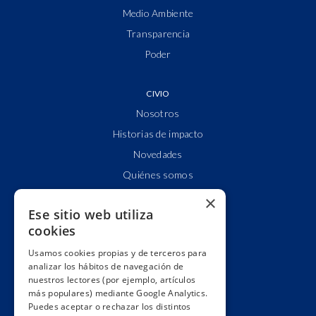
Medio Ambiente
Transparencia
Poder
CIVIO
Nosotros
Historias de impacto
Novedades
Quiénes somos
Cuentas claras
×
Ese sitio web utiliza
Alianzas y redes
cookies
Hacemos lobby
Usamos cookies propias y de terceros para
Impacto
analizar los hábitos de navegación de
Premios
nuestros lectores (por ejemplo, artículos
más populares) mediante Google Analytics.
Formación
Puedes aceptar o rechazar los distintos