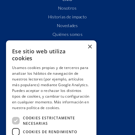
Nosotros
Historias de impacto
Novedades
Quiénes somos
Cuentas claras
×
Ese sitio web utiliza
Alianzas y redes
cookies
Hacemos lobby
Usamos cookies propias y de terceros para
Impacto
analizar los hábitos de navegación de
Premios
nuestros lectores (por ejemplo, artículos
más populares) mediante Google Analytics.
Formación
Puedes aceptar o rechazar los distintos
Código ético
tipos de cookies, y cambiar tu configuración
en cualquier momento. Más información en
Re-publica
nuestra política de cookies.
Colabora
COOKIES ESTRICTAMENTE
Contacto
NECESARIAS
Muro de donantes
COOKIES DE RENDIMIENTO