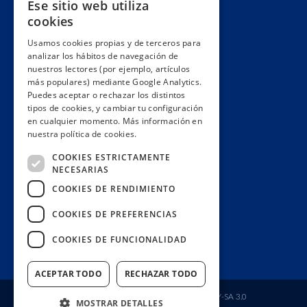
Ese sitio web utiliza
Alianzas y redes
cookies
Hacemos lobby
Usamos cookies propias y de terceros para
Impacto
analizar los hábitos de navegación de
Premios
nuestros lectores (por ejemplo, artículos
más populares) mediante Google Analytics.
Formación
Puedes aceptar o rechazar los distintos
Código ético
tipos de cookies, y cambiar tu configuración
en cualquier momento. Más información en
Re-publica
nuestra política de cookies.
Colabora
COOKIES ESTRICTAMENTE
Contacto
NECESARIAS
Muro de donantes
COOKIES DE RENDIMIENTO
Buzón de socios
COOKIES DE PREFERENCIAS
Gestiona tu suscripción
COOKIES DE FUNCIONALIDAD
Únete aquí
ACEPTAR TODO
RECHAZAR TODO
Fundación Ciudadana Civio
| Licencia
CC BY-SA 3.0
MOSTRAR DETALLES