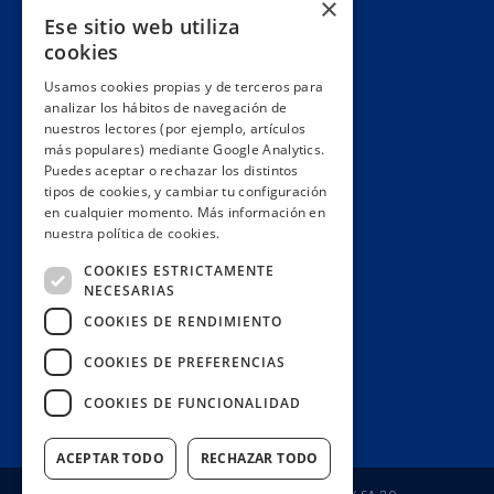
×
Ese sitio web utiliza
Alianzas y redes
cookies
Hacemos lobby
Usamos cookies propias y de terceros para
Impacto
analizar los hábitos de navegación de
Premios
nuestros lectores (por ejemplo, artículos
más populares) mediante Google Analytics.
Formación
Puedes aceptar o rechazar los distintos
Código ético
tipos de cookies, y cambiar tu configuración
en cualquier momento. Más información en
Re-publica
nuestra política de cookies.
Colabora
COOKIES ESTRICTAMENTE
Contacto
NECESARIAS
Muro de donantes
COOKIES DE RENDIMIENTO
Buzón de socios
COOKIES DE PREFERENCIAS
Gestiona tu suscripción
COOKIES DE FUNCIONALIDAD
Únete aquí
ACEPTAR TODO
RECHAZAR TODO