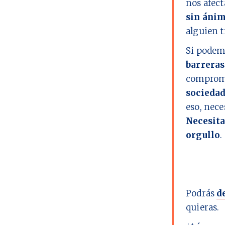
nos afect
sin ánim
alguien t
Si podem
barreras
comprome
socieda
eso, nec
Necesita
orgullo
.
Podrás
d
quieras.