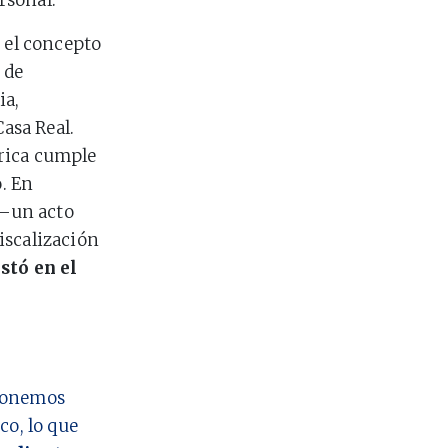
rsonal.
n el concepto
 de
ia,
Casa Real.
rica cumple
o. En
 –un acto
iscalización
stó en el
 ponemos
co, lo que