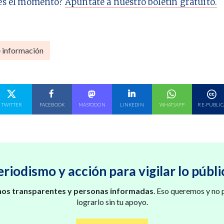
es el momento?
Apúntate a nuestro boletín gratuito.
e información
E EN
COMPARTE EN
COMPARTE EN
COMPARTE EN
COMPARTE EN
COMPARTE EN
TWITTER
FACEBOOK
MASTODON
LINKEDIN
WHATSAPP
RE-PUBLIC
eriodismo y acción para vigilar lo públi
os transparentes y personas informadas
. Eso queremos y no
lograrlo sin tu apoyo.