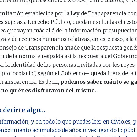
 de octubre, que ascendió a 27.720€, entre
catering
y pe
limitación establecida por la Ley de Transparencia co
es sujetas a Derecho Público, quedan excluidas el resto
s que vayan más allá de la información presupuestar
va y de recursos humanos relativas, en este caso, a la 
onsejo de Transparencia añade que la respuesta gené
itu de la norma y respalda así la respuesta del Gobiern
, la identidad de las personas invitadas por los reyes
protocolario
, según el Gobierno– queda fuera de la f
 Transparencia. Es decir,
podemos saber cuánto se ga
o no quiénes disfrutaron del mismo.
 decirte algo…
nformación, y en todo lo que puedes leer en Civio.es,
onocimiento acumulado de años investigando lo públi