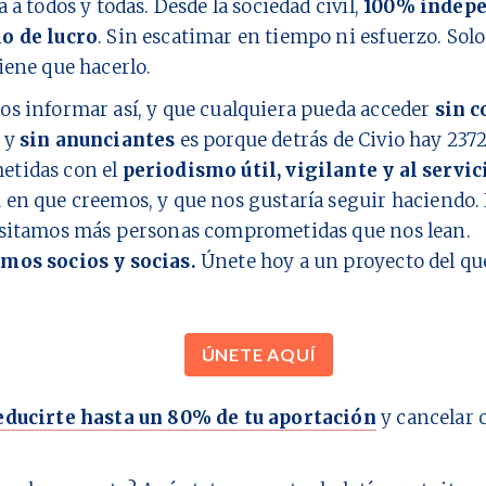
a a todos y todas. Desde la sociedad civil,
100% indepe
o de lucro
. Sin escatimar en tiempo ni esfuerzo. Sol
iene que hacerlo.
os informar así, y que cualquiera pueda acceder
sin c
y
sin anunciantes
es porque detrás de Civio hay
237
tidas con el
periodismo útil, vigilante y al servic
d
en que creemos, y que nos gustaría seguir haciendo. 
esitamos más personas comprometidas que nos lean.
mos socios y socias.
Únete hoy a un proyecto del q
ÚNETE AQUÍ
educirte hasta un 80% de tu aportación
y cancelar 