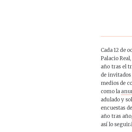
Cada 12 de oc
Palacio Real,
año tras el t
de invitados
medios de co
como la
anun
adulado y sol
encuestas de
año tras año
así lo seguir