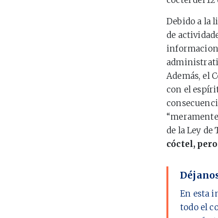
cóctel del 12
Debido a la 
de actividad
informacione
administrati
Además, el C
con el espír
consecuencia
meramente 
de la Ley de
cóctel, per
Déjanos
En esta i
todo el c