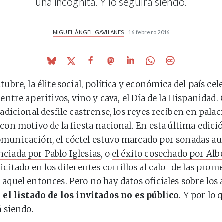
una incógnita. Y lo seguirá siendo.
MIGUEL ÁNGEL GAVILANES
16 febrero 2016
tubre, la élite social, política y económica del país cel
 entre aperitivos, vino y cava, el Día de la Hispanidad
radicional desfile castrense, los reyes reciben en palac
 con motivo de la fiesta nacional. En esta última edici
municación, el cóctel estuvo marcado por sonadas au
ciada por Pablo Iglesias
, o
el éxito cosechado por Alb
icitado en los diferentes corrillos al calor de las pro
 aquel entonces. Pero no hay datos oficiales sobre los 
,
el listado de los invitados no es público
. Y por lo 
á siendo.