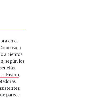
ebra en el
. Como cada
io a cientos
ón, según los
sencias,
ert Rivera
,
metedoras
asistentes:
que parece,