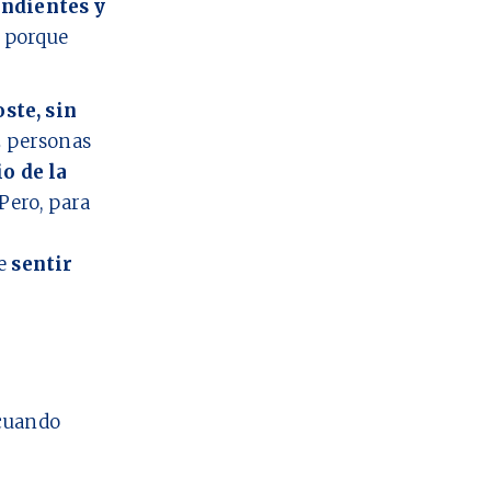
ndientes y
o porque
oste, sin
2
personas
io de la
Pero, para
ue
sentir
cuando