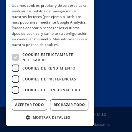
Usamos cookies propias y de terceros para
Impacto
analizar los hábitos de navegación de
Premios
nuestros lectores (por ejemplo, artículos
más populares) mediante Google Analytics.
Formación
Puedes aceptar o rechazar los distintos
Código ético
tipos de cookies, y cambiar tu configuración
en cualquier momento. Más información en
Re-publica
nuestra política de cookies.
Colabora
COOKIES ESTRICTAMENTE
Contacto
NECESARIAS
Muro de donantes
COOKIES DE RENDIMIENTO
Buzón de socios
COOKIES DE PREFERENCIAS
Gestiona tu suscripción
COOKIES DE FUNCIONALIDAD
Únete aquí
ACEPTAR TODO
RECHAZAR TODO
Fundación Ciudadana Civio
| Licencia
CC BY-SA 3.0
MOSTRAR DETALLES
Aviso legal
Política de privacidad
Política de cookies