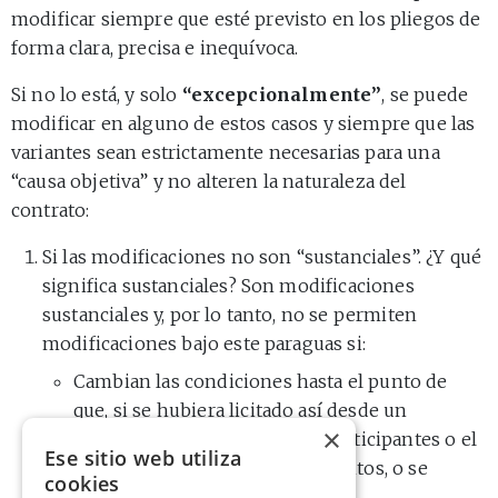
modificar siempre que esté previsto en los pliegos de
forma clara, precisa e inequívoca.
Si no lo está, y solo
“excepcionalmente”
, se puede
modificar en alguno de estos casos y siempre que las
variantes sean estrictamente necesarias para una
“causa objetiva” y no alteren la naturaleza del
contrato:
Si las modificaciones no son “sustanciales”. ¿Y qué
significa sustanciales? Son modificaciones
sustanciales y, por lo tanto, no se permiten
modificaciones bajo este paraguas si:
Cambian las condiciones hasta el punto de
que, si se hubiera licitado así desde un
×
principio, la selección de los participantes o el
Ese sitio web utiliza
adjudicatario habrían sido distintos, o se
cookies
habría presentado más gente.