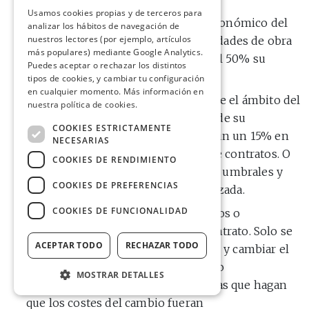
Usamos cookies propias y de terceros para
Cuando se altera el equilibrio económico del
analizar los hábitos de navegación de
nuestros lectores (por ejemplo, artículos
contrato. Por ejemplo, si las unidades de obra
más populares) mediante Google Analytics.
nuevas a añadir superan más del 50% su
Puedes aceptar o rechazar los distintos
presupuesto original.
tipos de cookies, y cambiar tu configuración
en cualquier momento. Más información en
Si se amplía de forma importante el ámbito del
nuestra política de cookies.
contrato. Esto pasa si la cuantía de su
COOKIES ESTRICTAMENTE
presupuesto total sube más de un un 15% en
NECESARIAS
obras o de un 10% en el resto de contratos. O
COOKIES DE RENDIMIENTO
si, con el cambio, se superan los umbrales y
COOKIES DE PREFERENCIAS
pasa a ser de regulación armonizada.
COOKIES DE FUNCIONALIDAD
Si es necesario añadir obras, servicios o
suministros a los pactados en el contrato. Solo se
ACEPTAR TODO
RECHAZAR TODO
puede si no se puede volver a licitar y cambiar el
contratista por incompatibilidades o
MOSTRAR DETALLES
características técnicas o económicas que hagan
que los costes del cambio fueran