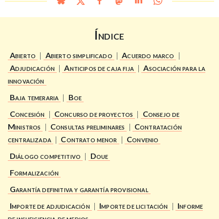
Índice
Abierto
|
Abierto simplificado
|
Acuerdo marco
|
Adjudicación
|
Anticipos de caja fija
|
Asociación para la
innovación
Baja temeraria
|
Boe
Concesión
|
Concurso de proyectos
|
Consejo de
Ministros
|
Consultas preliminares
|
Contratación
centralizada
|
Contrato menor
|
Convenio
Diálogo competitivo
|
Doue
Formalización
Garantía definitiva y garantía provisional
Importe de adjudicación
|
Importe de licitación
|
Informe
de insuficiencia de medios