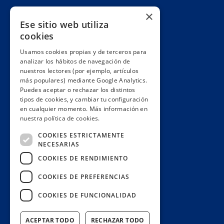
Cuentas claras
×
Ese sitio web utiliza
Alianzas y redes
cookies
Hacemos lobby
Usamos cookies propias y de terceros para
Impacto
analizar los hábitos de navegación de
Premios
nuestros lectores (por ejemplo, artículos
más populares) mediante Google Analytics.
Formación
Puedes aceptar o rechazar los distintos
Código ético
tipos de cookies, y cambiar tu configuración
en cualquier momento. Más información en
Re-publica
nuestra política de cookies.
Colabora
COOKIES ESTRICTAMENTE
Contacto
NECESARIAS
Muro de donantes
COOKIES DE RENDIMIENTO
Buzón de socios
COOKIES DE PREFERENCIAS
Gestiona tu suscripción
COOKIES DE FUNCIONALIDAD
Únete aquí
ACEPTAR TODO
RECHAZAR TODO