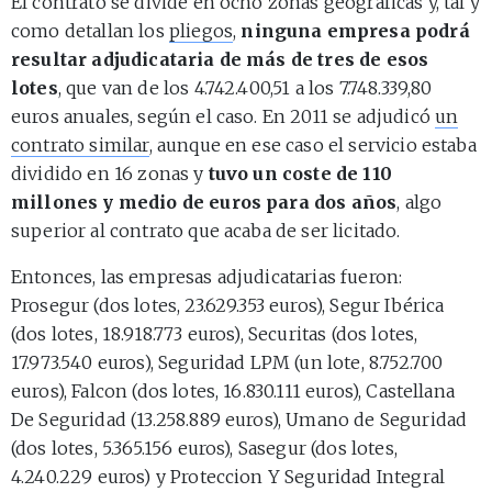
El contrato se divide en ocho zonas geográficas y, tal y
como detallan los
pliegos
,
ninguna empresa podrá
resultar adjudicataria de más de tres de esos
lotes
, que van de los 4.742.400,51 a los 7.748.339,80
euros anuales, según el caso. En 2011 se adjudicó
un
contrato similar
, aunque en ese caso el servicio estaba
dividido en 16 zonas y
tuvo un coste de 110
millones y medio de euros para dos años
, algo
superior al contrato que acaba de ser licitado.
Entonces, las empresas adjudicatarias fueron:
Prosegur (dos lotes, 23.629.353 euros), Segur Ibérica
(dos lotes, 18.918.773 euros), Securitas (dos lotes,
17.973.540 euros), Seguridad LPM (un lote, 8.752.700
euros), Falcon (dos lotes, 16.830.111 euros), Castellana
De Seguridad (13.258.889 euros), Umano de Seguridad
(dos lotes, 5.365.156 euros), Sasegur (dos lotes,
4.240.229 euros) y Proteccion Y Seguridad Integral