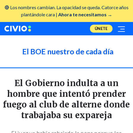
🔴 Los nombres cambian. La opacidad se queda. Catorce años
plantándole cara |
Ahora te necesitamos →
ÚNETE
El BOE nuestro de cada día
El Gobierno indulta a un
hombre que intentó prender
fuego al club de alterne donde
trabajaba su expareja
El juez ya había rebajado la pena porque los