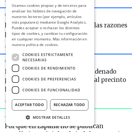
2 enero 2017
Usamos cookies propias y de terceros para
analizar los hábitos de navegación de
EL BOE NUESTRO DE CADA DÍA
nuestros lectores (por ejemplo, artículos
más populares) mediante Google Analytics.
El Gobierno esconde de nuevo las razones
Puedes aceptar o rechazar los distintos
para conceder los indultos
tipos de cookies, y cambiar tu configuración
en cualquier momento. Más información en
nuestra política de cookies.
2 enero 2017
COOKIES ESTRICTAMENTE
NECESARIAS
EL BOE NUESTRO DE CADA DÍA
COOKIES DE RENDIMIENTO
Indulto al dueño de un bar condenado
por "ruidos intolerables" pese al precinto
COOKIES DE PREFERENCIAS
policial
COOKIES DE FUNCIONALIDAD
2 enero 2017
ACEPTAR TODO
RECHAZAR TODO
NOVEDADES
DE CIVIO
MOSTRAR DETALLES
Por qué en España no se publican