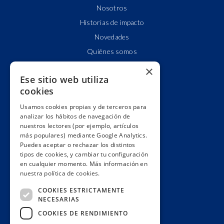
Nosotros
Historias de impacto
Novedades
Quiénes somos
Cuentas claras
×
Ese sitio web utiliza
Alianzas y redes
cookies
Hacemos lobby
Usamos cookies propias y de terceros para
Impacto
analizar los hábitos de navegación de
Premios
nuestros lectores (por ejemplo, artículos
más populares) mediante Google Analytics.
Formación
Puedes aceptar o rechazar los distintos
Código ético
tipos de cookies, y cambiar tu configuración
en cualquier momento. Más información en
Re-publica
nuestra política de cookies.
Colabora
COOKIES ESTRICTAMENTE
Contacto
NECESARIAS
Muro de donantes
COOKIES DE RENDIMIENTO