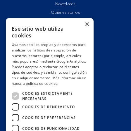
Novedades
Quiénes somos
Cuentas claras
×
Ese sitio web utiliza
Alianzas y redes
cookies
Hacemos lobby
Usamos cookies propias y de terceros para
Impacto
analizar los hábitos de navegación de
Premios
nuestros lectores (por ejemplo, artículos
más populares) mediante Google Analytics.
Formación
Puedes aceptar o rechazar los distintos
Código ético
tipos de cookies, y cambiar tu configuración
en cualquier momento. Más información en
Re-publica
nuestra política de cookies.
Colabora
COOKIES ESTRICTAMENTE
Contacto
NECESARIAS
Muro de donantes
COOKIES DE RENDIMIENTO
Buzón de socios
COOKIES DE PREFERENCIAS
Gestiona tu suscripción
COOKIES DE FUNCIONALIDAD
Únete aquí