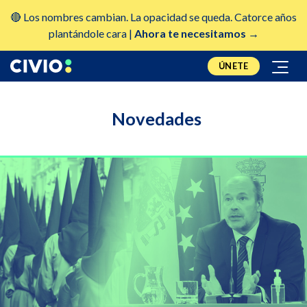
🔴 Los nombres cambian. La opacidad se queda. Catorce años
plantándole cara |
Ahora te necesitamos →
ÚNETE
Novedades