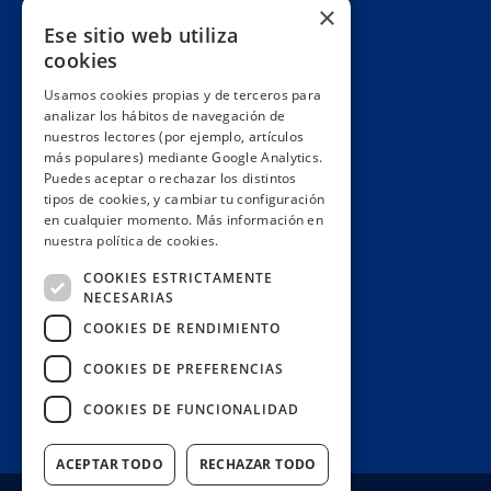
Cuentas claras
×
Ese sitio web utiliza
Alianzas y redes
cookies
Hacemos lobby
Usamos cookies propias y de terceros para
Impacto
analizar los hábitos de navegación de
Premios
nuestros lectores (por ejemplo, artículos
más populares) mediante Google Analytics.
Formación
Puedes aceptar o rechazar los distintos
Código ético
tipos de cookies, y cambiar tu configuración
en cualquier momento. Más información en
Re-publica
nuestra política de cookies.
Colabora
COOKIES ESTRICTAMENTE
Contacto
NECESARIAS
Muro de donantes
COOKIES DE RENDIMIENTO
Buzón de socios
COOKIES DE PREFERENCIAS
Gestiona tu suscripción
COOKIES DE FUNCIONALIDAD
Únete aquí
ACEPTAR TODO
RECHAZAR TODO