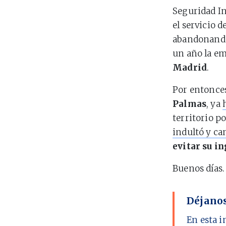
Seguridad In
el servicio 
abandonando 
un año la e
Madrid
.
Por entonce
Palmas
, ya
territorio p
indultó y c
evitar su i
Buenos días.
Déjanos
En esta i