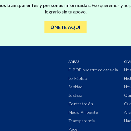
os transparentes y personas informadas
. Eso queremos y no
lograrlo sin tu apoyo.
ÚNETE AQUÍ
AREAS
CIV
El BOE nuestro de cada día
Nos
Lo Público
His
Sanidad
Nov
Justicia
Qui
Contratación
Cue
Medio Ambiente
Ali
Transparencia
Hac
Poder