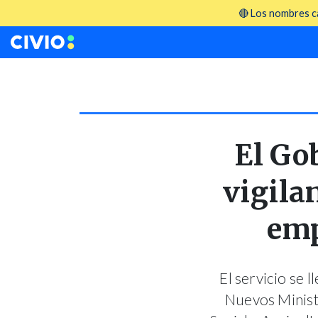
🔴 Los nombres ca
El Go
vigila
emp
El servicio se 
Nuevos Ministe