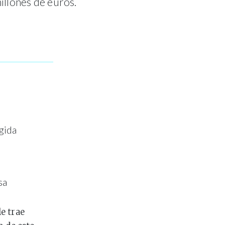
illones de euros.
gida
sa
e trae