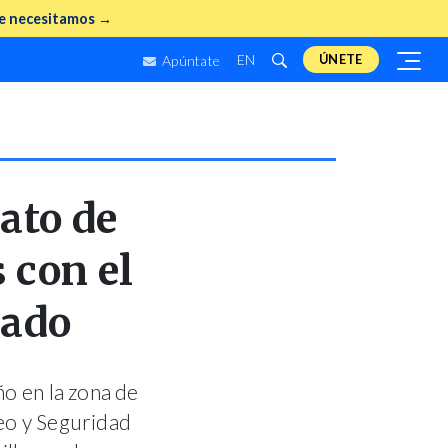
e necesitamos →
EN
ÚNETE
Apúntate
ato de
 con el
tado
ño en la zona de
leo y Seguridad