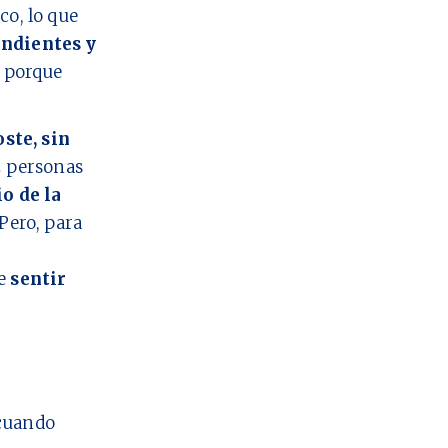
co, lo que
ndientes y
o porque
oste, sin
2
personas
io de la
Pero, para
ue
sentir
cuando