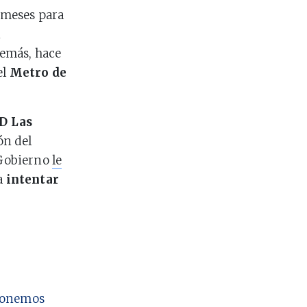
s meses para
n
demás, hace
el
Metro de
D Las
ón del
l Gobierno
le
ra
intentar
 ponemos