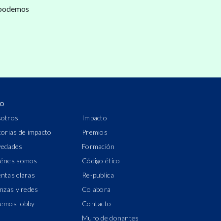
 podemos
IO
otros
Impacto
torias de impacto
Premios
edades
Formación
énes somos
Código ético
ntas claras
Re-publica
anzas y redes
Colabora
emos lobby
Contacto
Muro de donantes