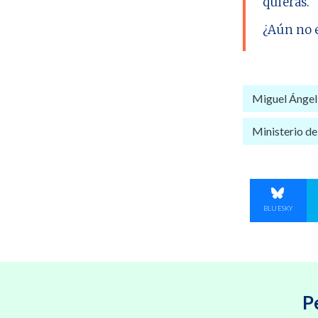
quieras.
¿Aún no 
Miguel Ángel
Ministerio d
COMPART
BLUESKY
P