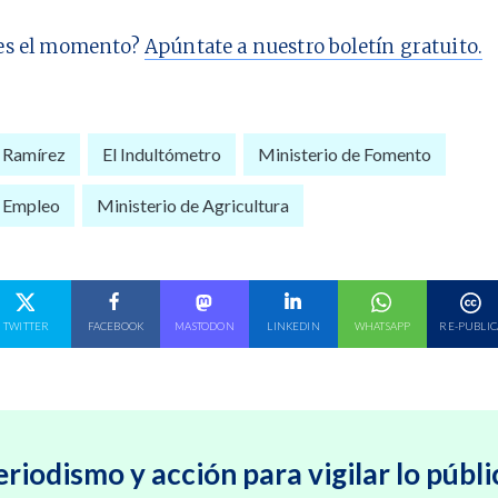
es el momento?
Apúntate a nuestro boletín gratuito.
 Ramírez
El Indultómetro
Ministerio de Fomento
e Empleo
Ministerio de Agricultura
E EN
COMPARTE EN
COMPARTE EN
COMPARTE EN
COMPARTE EN
COMPARTE EN
TWITTER
FACEBOOK
MASTODON
LINKEDIN
WHATSAPP
RE-PUBLIC
eriodismo y acción para vigilar lo públi