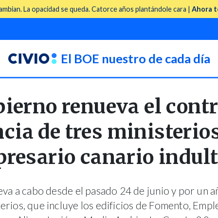
mbian. La opacidad se queda. Catorce años plantándole cara |
Ahora t
El BOE nuestro de cada día
bierno renueva el contr
ncia de tres ministerios
resario canario indul
lleva a cabo desde el pasado 24 de junio y por un a
rios, que incluye los edificios de Fomento, Emp