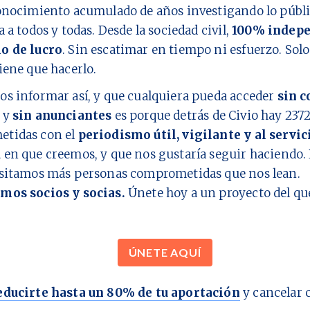
onocimiento acumulado de años investigando lo públi
a a todos y todas. Desde la sociedad civil,
100% indepe
o de lucro
. Sin escatimar en tiempo ni esfuerzo. Sol
iene que hacerlo.
os informar así, y que cualquiera pueda acceder
sin c
y
sin anunciantes
es porque detrás de Civio hay
237
tidas con el
periodismo útil, vigilante y al servic
d
en que creemos, y que nos gustaría seguir haciendo. 
esitamos más personas comprometidas que nos lean.
mos socios y socias.
Únete hoy a un proyecto del q
ÚNETE AQUÍ
educirte hasta un 80% de tu aportación
y cancelar 