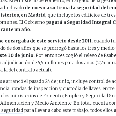
ias. El Ministerio de Fomento, encargado de la gestió
 adjudicado
de nuevo a su firma la seguridad del c
isterios, en Madrid
, que incluye los edificios de tre
 comunes. El Gobierno
pagará a Seguridad Integral C
urante un año
.
se encargaba de este servicio desde 2011
, cuando
fu
do de dos años que se prorrogó hasta los tres y medio
ste 30 de junio
. Por entonces cogió el relevo de Esab
a adjudicación de 5,5 millones para dos años (2,75 anu
 a la del contrato actual).
que arrancó el pasado 24 de junio, incluye control de a
cia, rondas de inspección y custodia de llaves, entre 
n los ministerios de Fomento; Empleo y Seguridad Soci
 Alimentación y Medio Ambiente. En total, cuenta co
e seguridad
para llevar a cabo este trabajo, todos ellos