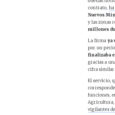
buenas notic
contrato,
ha
Nuevos Min
y las zonas
millones d
La firma
ya 
por un perio
finalizaba e
gracias a un
cifra similar
El servicio, 
corresponden
funciones, e
Agricultura,
vigilantes d