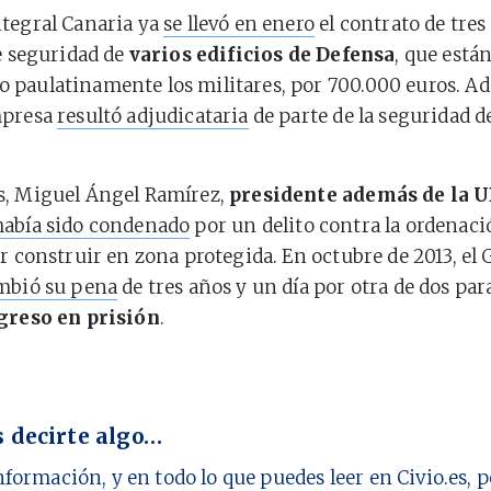
tegral Canaria ya
se llevó en enero
el contrato de tre
de seguridad de
varios edificios de Defensa
, que está
paulatinamente los militares, por 700.000 euros. A
mpresa
resultó adjudicataria
de parte de la seguridad d
s, Miguel Ángel Ramírez,
presidente además de la U
había sido condenado
por un delito contra la ordenaci
or construir en zona protegida. En octubre de 2013, e
ambió su pena
de tres años y un día por otra de dos pa
ngreso en prisión
.
 decirte algo…
nformación, y en todo lo que puedes leer en Civio.es,