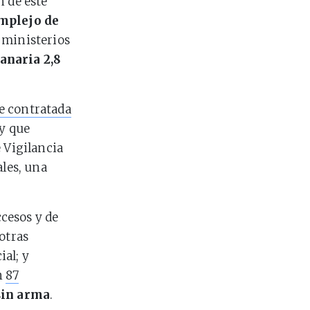
n de este
omplejo de
s ministerios
anaria 2,8
e contratada
 y que
e Vigilancia
ales, una
ccesos y de
otras
al; y
n
87
sin arma
.