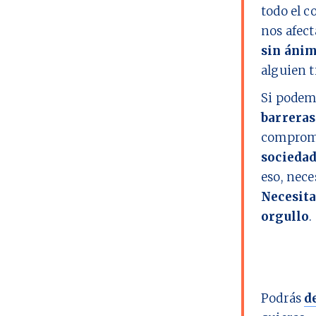
todo el c
nos afect
sin ánim
alguien t
Si podem
barreras
comprome
socieda
eso, nec
Necesita
orgullo
.
Podrás
d