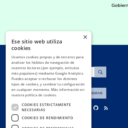
Gobiern
×
Ese sitio web utiliza
cookies
Usamos cookies propias y de terceros para
analizar los hábitos de navegación de
nuestros lectores (por ejemplo, artículos
Buscar
más populares) mediante Google Analytics.
Puedes aceptar o rechazar los distintos
tipos de cookies, y cambiar tu configuración
en cualquier momento. Más información en
Dirección de correo
SUSCRIBIRME
nuestra política de cookies.
COOKIES ESTRICTAMENTE
NECESARIAS
COOKIES DE RENDIMIENTO
contacto@civio.es