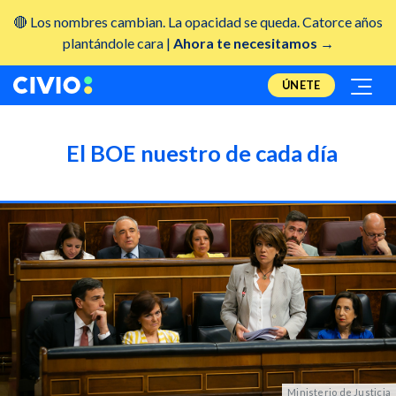
🔴 Los nombres cambian. La opacidad se queda. Catorce años
plantándole cara |
Ahora te necesitamos →
ÚNETE
El BOE nuestro de cada día
Ministerio de Justicia