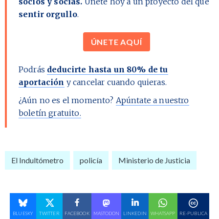
socios y socias.
Únete hoy a un proyecto del que
sentir orgullo
.
ÚNETE AQUÍ
Podrás
deducirte hasta un 80% de tu
aportación
y cancelar cuando quieras.
¿Aún no es el momento?
Apúntate a nuestro
boletín gratuito.
El Indultómetro
policía
Ministerio de Justicia
BLUESKY
TWITTER
FACEBOOK
MASTODON
LINKEDIN
WHATSAPP
RE-PUBLICA