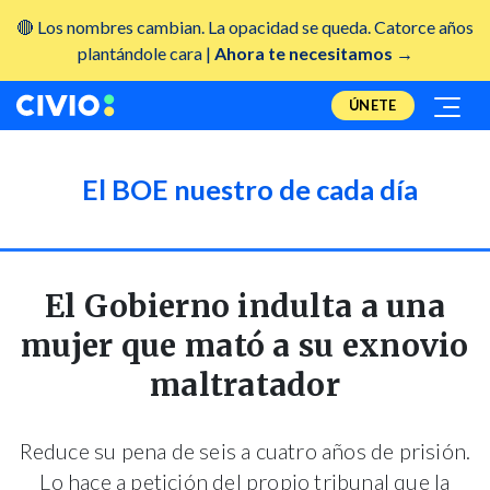
🔴 Los nombres cambian. La opacidad se queda. Catorce años
plantándole cara |
Ahora te necesitamos →
ÚNETE
El BOE nuestro de cada día
El Gobierno indulta a una
mujer que mató a su exnovio
maltratador
Reduce su pena de seis a cuatro años de prisión.
Lo hace a petición del propio tribunal que la