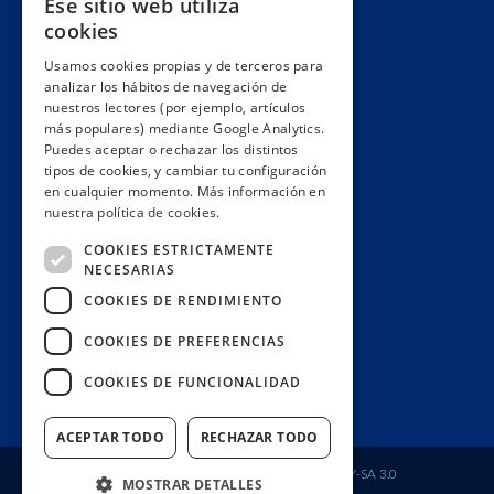
Ese sitio web utiliza
Alianzas y redes
cookies
Hacemos lobby
Usamos cookies propias y de terceros para
Impacto
analizar los hábitos de navegación de
Premios
nuestros lectores (por ejemplo, artículos
más populares) mediante Google Analytics.
Formación
Puedes aceptar o rechazar los distintos
Código ético
tipos de cookies, y cambiar tu configuración
en cualquier momento. Más información en
Re-publica
nuestra política de cookies.
Colabora
COOKIES ESTRICTAMENTE
Contacto
NECESARIAS
Muro de donantes
COOKIES DE RENDIMIENTO
Buzón de socios
COOKIES DE PREFERENCIAS
Gestiona tu suscripción
COOKIES DE FUNCIONALIDAD
Únete aquí
ACEPTAR TODO
RECHAZAR TODO
Fundación Ciudadana Civio
| Licencia
CC BY-SA 3.0
MOSTRAR DETALLES