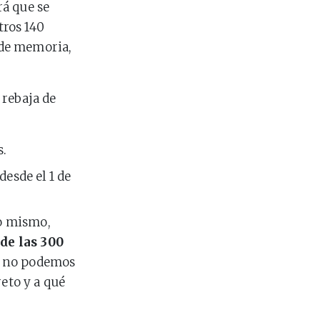
á que se
otros 140
 de memoria,
 rebaja de
s.
desde el 1 de
lo mismo,
 de las 300
a, no podemos
eto y a qué