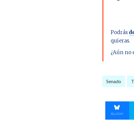
Podrás
d
quieras.
¿Aún no 
Senado
T
COMPART
BLUESKY