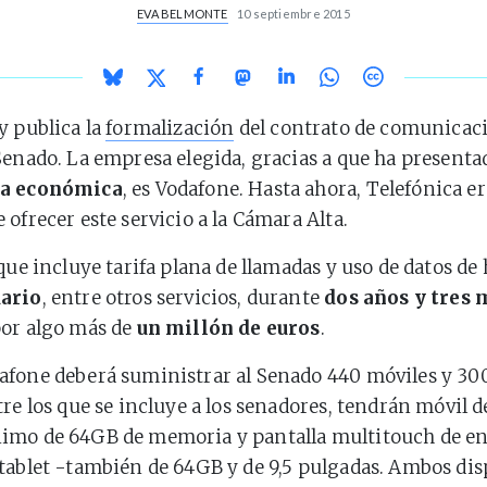
EVA BELMONTE
10 septiembre 2015
y publica la
formalización
del contrato de comunicac
Senado. La empresa elegida, gracias a que ha present
ta económica
, es Vodafone. Hasta ahora, Telefónica er
 ofrecer este servicio a la Cámara Alta.
 que incluye tarifa plana de llamadas y uso de datos de
uario
, entre otros servicios, durante
dos años y tres 
por algo más de
un millón de euros
.
fone deberá suministrar al Senado 440 móviles y 300
tre los que se incluye a los senadores, tendrán móvil 
mo de 64GB de memoria y pantalla multitouch de entr
tablet -también de 64GB y de 9,5 pulgadas. Ambos dis