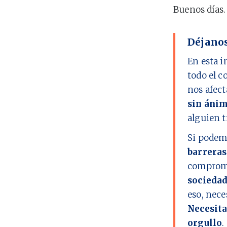
Buenos días.
Déjanos
En esta i
todo el c
nos afect
sin ánim
alguien t
Si podem
barreras
comprome
socieda
eso, nec
Necesita
orgullo
.