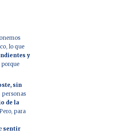
 ponemos
co, lo que
ndientes y
o porque
oste, sin
2
personas
io de la
Pero, para
ue
sentir