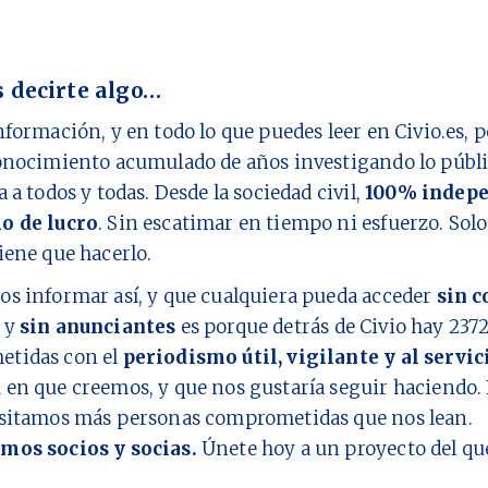
 decirte algo…
nformación, y en todo lo que puedes leer en Civio.es,
onocimiento acumulado de años investigando lo públi
a a todos y todas. Desde la sociedad civil,
100% indepe
o de lucro
. Sin escatimar en tiempo ni esfuerzo. Sol
iene que hacerlo.
os informar así, y que cualquiera pueda acceder
sin c
y
sin anunciantes
es porque detrás de Civio hay
237
tidas con el
periodismo útil, vigilante y al servic
d
en que creemos, y que nos gustaría seguir haciendo. 
esitamos más personas comprometidas que nos lean.
mos socios y socias.
Únete hoy a un proyecto del q