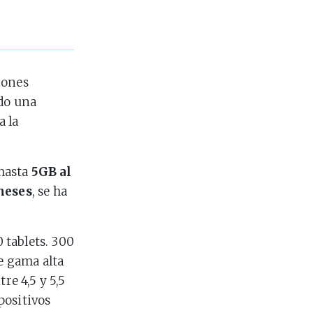
iones
ado una
a la
 hasta
5GB al
meses
, se ha
 tablets. 300
de gama alta
e 4,5 y 5,5
positivos