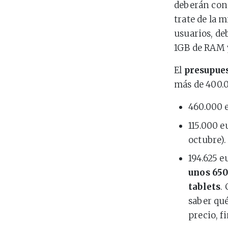
deberán cont
trate de la 
usuarios, d
1GB de RAM 
El
presupues
más de 400.0
460.000 e
115.000 e
octubre).
194.625 e
unos 650
tablets
.
saber qué
precio, f