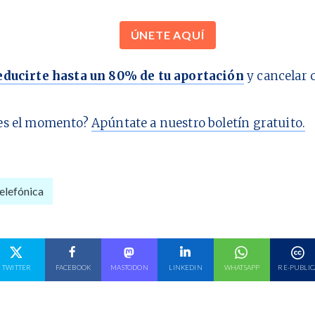
ÚNETE AQUÍ
educirte hasta un 80% de tu aportación
y cancelar 
es el momento?
Apúntate a nuestro boletín gratuito.
elefónica
E EN
COMPARTE EN
COMPARTE EN
COMPARTE EN
COMPARTE EN
COMPARTE EN
TWITTER
FACEBOOK
MASTODON
LINKEDIN
WHATSAPP
RE-PUBLIC