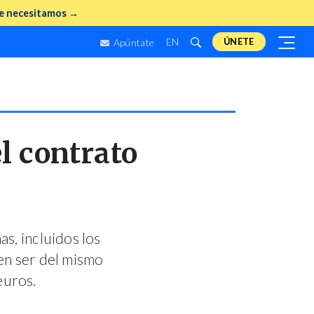
e necesitamos →
EN
ÚNETE
Apúntate
l contrato
as, incluidos los
en ser del mismo
euros.