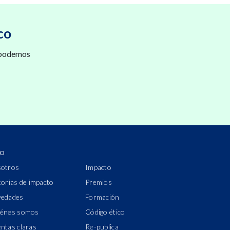
co
 podemos
IO
otros
Impacto
torias de impacto
Premios
edades
Formación
énes somos
Código ético
ntas claras
Re-publica