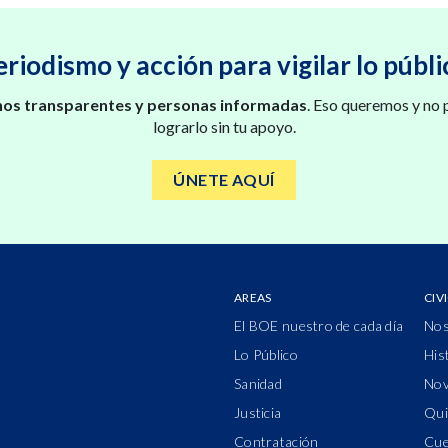
eriodismo y acción para vigilar lo públi
os transparentes y personas informadas
. Eso queremos y no
lograrlo sin tu apoyo.
ÚNETE AQUÍ
AREAS
CIV
El BOE nuestro de cada día
Nos
Lo Público
His
Sanidad
Nov
Justicia
Qui
Contratación
Cue