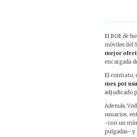
El BOE de ho
móviles del 
mejor ofer
encargada de
El contrato,
mes por us
adjudicado 
Además, Voda
usuarios, en
-con un míni
pulgadas- y 