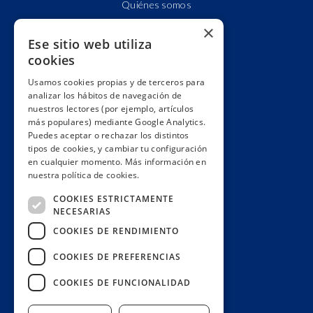
Quiénes somos
Cuentas claras
×
Ese sitio web utiliza
Alianzas y redes
cookies
Hacemos lobby
Usamos cookies propias y de terceros para
Impacto
analizar los hábitos de navegación de
Premios
nuestros lectores (por ejemplo, artículos
más populares) mediante Google Analytics.
Formación
Puedes aceptar o rechazar los distintos
Código ético
tipos de cookies, y cambiar tu configuración
en cualquier momento. Más información en
Re-publica
nuestra política de cookies.
Colabora
COOKIES ESTRICTAMENTE
Contacto
NECESARIAS
Muro de donantes
COOKIES DE RENDIMIENTO
Buzón de socios
COOKIES DE PREFERENCIAS
Gestiona tu suscripción
COOKIES DE FUNCIONALIDAD
Únete aquí