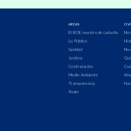
AREAS
CIV
El BOE nuestro de cada día
Nos
Lo Público
His
Sanidad
Nov
Justicia
Qui
Contratación
Cue
Medio Ambiente
Ali
Transparencia
Hac
Poder