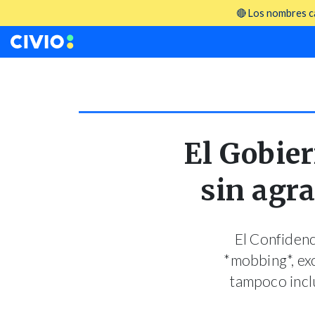
🔴 Los nombres ca
El Gobier
sin agra
El Confidenc
*mobbing*, exc
tampoco inclu