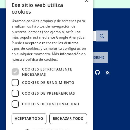
×
Ese sitio web utiliza
cookies
Usamos cookies propias y de terceros para
analizar los hábitos de navegación de
nuestros lectores (por ejemplo, artículos
Buscar
más populares) mediante Google Analytics.
Puedes aceptar o rechazar los distintos
tipos de cookies, y cambiar tu configuración
en cualquier momento. Más información en
Dirección de correo
SUSCRIBIRME
nuestra política de cookies.
COOKIES ESTRICTAMENTE
NECESARIAS
COOKIES DE RENDIMIENTO
contacto@civio.es
COOKIES DE PREFERENCIAS
COOKIES DE FUNCIONALIDAD
ACEPTAR TODO
RECHAZAR TODO