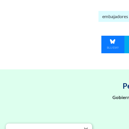
embajadores
COMPART
BLUESKY
P
Gobiern