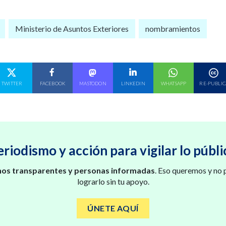
Ministerio de Asuntos Exteriores
nombramientos
E EN
COMPARTE EN
COMPARTE EN
COMPARTE EN
COMPARTE EN
COMPARTE EN
TWITTER
FACEBOOK
MASTODON
LINKEDIN
WHATSAPP
RE-PUBLIC
eriodismo y acción para vigilar lo públi
os transparentes y personas informadas
. Eso queremos y no
lograrlo sin tu apoyo.
ÚNETE AQUÍ