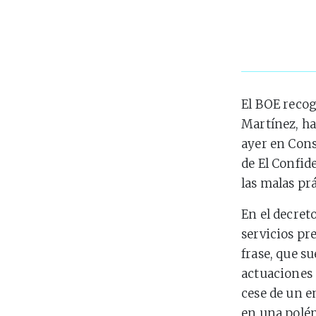
El BOE recog
Martínez, ha
ayer en Cons
de El Confid
las malas pr
En el decreto
servicios pr
frase, que s
actuaciones 
cese de un 
en una polém