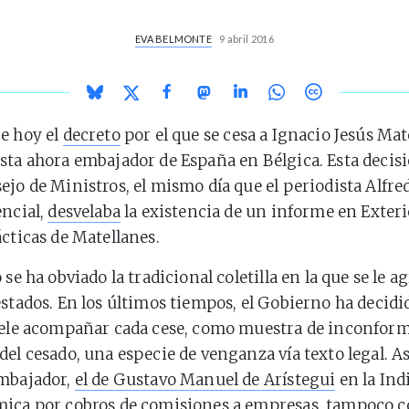
EVA BELMONTE
9 abril 2016
e hoy el
decreto
por el que se cesa a Ignacio Jesús Mat
sta ahora embajador de España en Bélgica. Esta decis
ejo de Ministros, el mismo día que el periodista Alfre
encial,
desvelaba
la existencia de un informe en Exteri
ácticas de Matellanes.
 se ha obviado la tradicional coletilla en la que se le a
estados. En los últimos tiempos, el Gobierno ha decidi
uele acompañar cada cese, como muestra de inconform
del cesado, una especie de venganza vía texto legal. As
embajador,
el de Gustavo Manuel de Arístegui
en la Ind
ica por cobros de comisiones a empresas, tampoco c