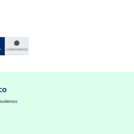
A
COMENTARIOS
co
 podemos