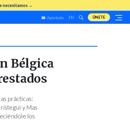
e necesitamos →
EN
ÚNETE
Apúntate
en Bélgica
prestados
as prácticas:
Arístegui y Mas
deciéndole los