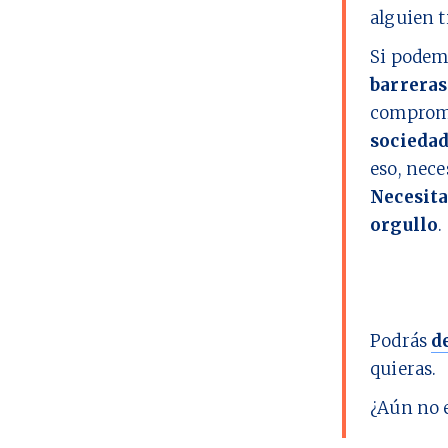
alguien t
Si podem
barreras
comprome
socieda
eso, nec
Necesita
orgullo
.
Podrás
d
quieras.
¿Aún no 