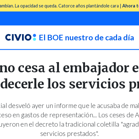
mbian. La opacidad se queda. Catorce años plantándole cara |
Ahora t
El BOE nuestro de cada día
no cesa al embajador 
decerle los servicios 
ial desveló ayer un informe que le acusaba de mal
eso en gastos de representación... Los ceses de 
yeron en el decreto la tradicional coletilla "agra
servicios prestados".