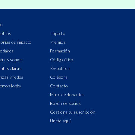
IO
otros
Impacto
torias de impacto
Premios
edades
Formación
énes somos
Código ético
ntas claras
Re-publica
anzas y redes
Colabora
emos lobby
Contacto
Muro de donantes
Buzón de socios
Gestiona tu suscripción
Únete aquí