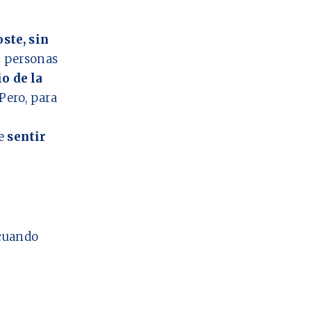
oste, sin
2
personas
io de la
Pero, para
ue
sentir
cuando