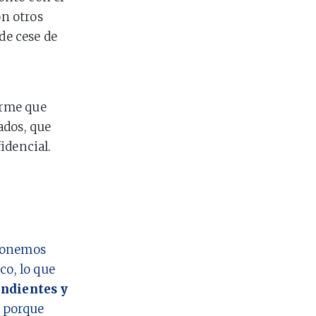
on otros
 de cese de
orme que
ados, que
idencial.
 ponemos
co, lo que
ndientes y
o porque