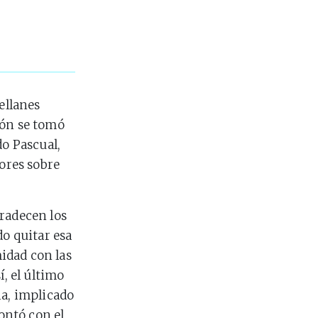
ellanes
ión se tomó
do Pascual,
ores sobre
gradecen los
do quitar esa
idad con las
í, el último
ia, implicado
ontó con el