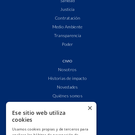
Sanidad
Justicia
Contratación
Medio Ambiente
Transparencia
Poder
CIVIO
Nosotros
Historias de impacto
Novedades
Quiénes somos
Cuentas claras
×
Ese sitio web utiliza
Alianzas y redes
cookies
Hacemos lobby
Usamos cookies propias y de terceros para
Impacto
analizar los hábitos de navegación de