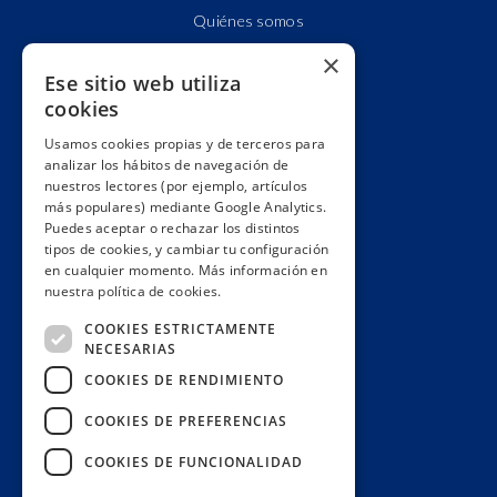
Quiénes somos
Cuentas claras
×
Ese sitio web utiliza
Alianzas y redes
cookies
Hacemos lobby
Usamos cookies propias y de terceros para
Impacto
analizar los hábitos de navegación de
Premios
nuestros lectores (por ejemplo, artículos
más populares) mediante Google Analytics.
Formación
Puedes aceptar o rechazar los distintos
Código ético
tipos de cookies, y cambiar tu configuración
en cualquier momento. Más información en
Re-publica
nuestra política de cookies.
Colabora
COOKIES ESTRICTAMENTE
Contacto
NECESARIAS
Muro de donantes
COOKIES DE RENDIMIENTO
Buzón de socios
COOKIES DE PREFERENCIAS
Gestiona tu suscripción
COOKIES DE FUNCIONALIDAD
Únete aquí