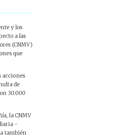
nte y los
ecto a las
lores (CNMV)
iones que
s acciones
multa de
con 30.000
ñía, la CNMV
iaria -
da también