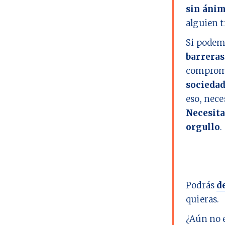
sin ánim
alguien t
Si podem
barreras
comprome
socieda
eso, nec
Necesita
orgullo
.
Podrás
d
quieras.
¿Aún no 