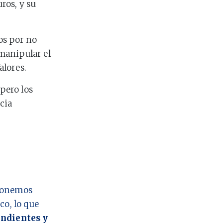
ros, y su
os por no
manipular el
alores.
 pero los
cia
 ponemos
co, lo que
ndientes y