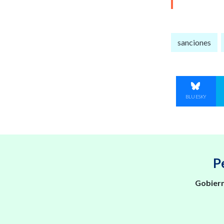
sanciones
COMPART
BLUESKY
P
Gobiern