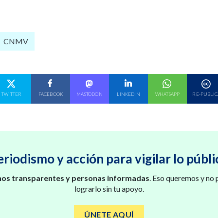
CNMV
E EN
COMPARTE EN
COMPARTE EN
COMPARTE EN
COMPARTE EN
COMPARTE EN
TWITTER
FACEBOOK
MASTODON
LINKEDIN
WHATSAPP
RE-PUBLIC
eriodismo y acción para vigilar lo públi
os transparentes y personas informadas
. Eso queremos y no
lograrlo sin tu apoyo.
ÚNETE AQUÍ