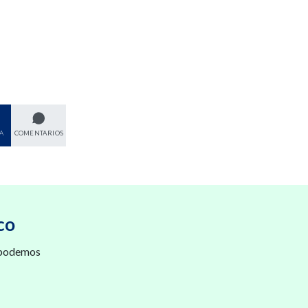
A
COMENTARIOS
co
 podemos