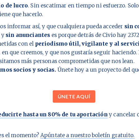
o de lucro
. Sin escatimar en tiempo ni esfuerzo. Sol
iene que hacerlo.
os informar así, y que cualquiera pueda acceder
sin c
y
sin anunciantes
es porque detrás de Civio hay
237
tidas con el
periodismo útil, vigilante y al servic
d
en que creemos, y que nos gustaría seguir haciendo. 
esitamos más personas comprometidas que nos lean.
mos socios y socias.
Únete hoy a un proyecto del q
ÚNETE AQUÍ
educirte hasta un 80% de tu aportación
y cancelar 
es el momento?
Apúntate a nuestro boletín gratuito.