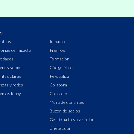
IO
otros
Impacto
torias de impacto
Premios
edades
Formación
énes somos
Código ético
ntas claras
Re-publica
anzas y redes
Colabora
emos lobby
Contacto
Muro de donantes
Buzón de socios
Gestiona tu suscripción
Únete aquí