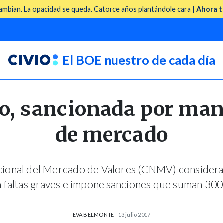
mbian. La opacidad se queda. Catorce años plantándole cara |
Ahora t
El BOE nuestro de cada día
o, sancionada por man
de mercado
cional del Mercado de Valores (CNMV) considera 
 faltas graves e impone sanciones que suman 300
EVA BELMONTE
13 julio 2017