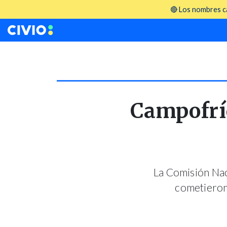
🔴 Los nombres ca
Campofrí
La Comisión Na
cometieron