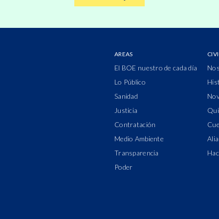
AREAS
CIV
El BOE nuestro de cada día
Nos
Lo Público
His
Sanidad
Nov
Justicia
Qui
Contratación
Cue
Medio Ambiente
Ali
Transparencia
Hac
Poder