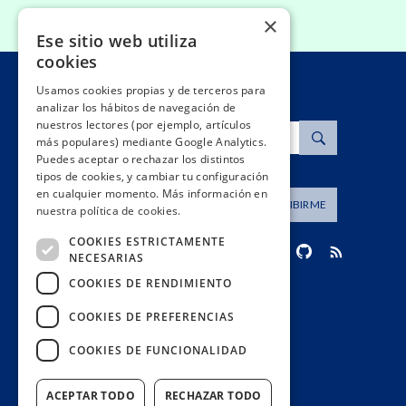
×
Ese sitio web utiliza
cookies
Usamos cookies propias y de terceros para
analizar los hábitos de navegación de
nuestros lectores (por ejemplo, artículos
Buscar
más populares) mediante Google Analytics.
Puedes aceptar o rechazar los distintos
tipos de cookies, y cambiar tu configuración
en cualquier momento. Más información en
Dirección de correo
SUSCRIBIRME
nuestra política de cookies.
COOKIES ESTRICTAMENTE
NECESARIAS
COOKIES DE RENDIMIENTO
contacto@civio.es
COOKIES DE PREFERENCIAS
COOKIES DE FUNCIONALIDAD
ACEPTAR TODO
RECHAZAR TODO