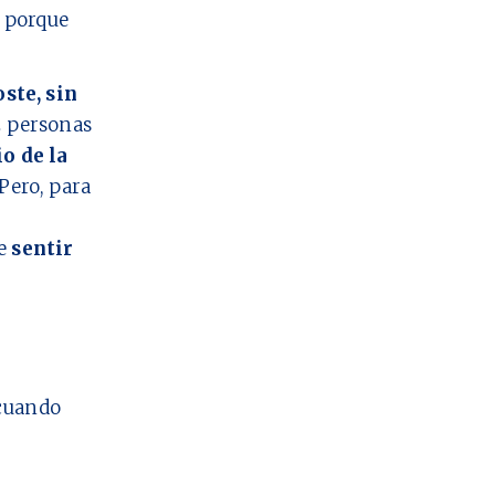
o porque
oste, sin
2
personas
io de la
Pero, para
ue
sentir
cuando