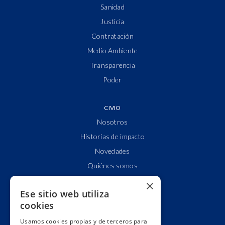
Sanidad
Justicia
Contratación
Medio Ambiente
Transparencia
Poder
CIVIO
Nosotros
Historias de impacto
Novedades
Quiénes somos
Cuentas claras
×
Ese sitio web utiliza
Alianzas y redes
cookies
Hacemos lobby
Usamos cookies propias y de terceros para
Impacto