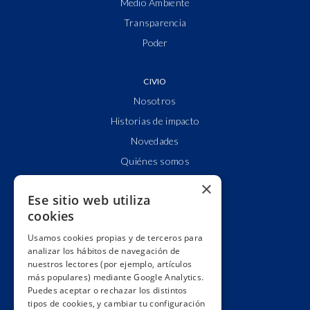
Medio Ambiente
Transparencia
Poder
CIVIO
Nosotros
Historias de impacto
Novedades
Quiénes somos
Cuentas claras
×
Ese sitio web utiliza
Alianzas y redes
cookies
Hacemos lobby
Usamos cookies propias y de terceros para
Impacto
analizar los hábitos de navegación de
Premios
nuestros lectores (por ejemplo, artículos
más populares) mediante Google Analytics.
Formación
Puedes aceptar o rechazar los distintos
Código ético
tipos de cookies, y cambiar tu configuración