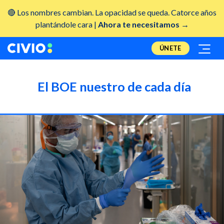
🔴 Los nombres cambian. La opacidad se queda. Catorce años
plantándole cara |
Ahora te necesitamos →
ÚNETE
El BOE nuestro de cada día