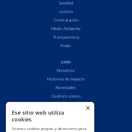
Sanidad
Justicia
Contratación
Medio Ambiente
Transparencia
Poder
CIVIO
Nosotros
Historias de impacto
Novedades
Quiénes somos
Cuentas claras
×
Ese sitio web utiliza
Alianzas y redes
cookies
Hacemos lobby
Usamos cookies propias y de terceros para
Impacto