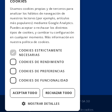
cookies
Hacemos lobby
Usamos cookies propias y de terceros para
Impacto
analizar los hábitos de navegación de
Premios
nuestros lectores (por ejemplo, artículos
más populares) mediante Google Analytics.
Formación
Puedes aceptar o rechazar los distintos
Código ético
tipos de cookies, y cambiar tu configuración
en cualquier momento. Más información en
Re-publica
nuestra política de cookies.
Colabora
COOKIES ESTRICTAMENTE
Contacto
NECESARIAS
Muro de donantes
COOKIES DE RENDIMIENTO
Buzón de socios
COOKIES DE PREFERENCIAS
Gestiona tu suscripción
COOKIES DE FUNCIONALIDAD
Únete aquí
ACEPTAR TODO
RECHAZAR TODO
Fundación Ciudadana Civio
| Licencia
CC BY-SA 3.0
MOSTRAR DETALLES
Aviso legal
Política de privacidad
Política de cookies