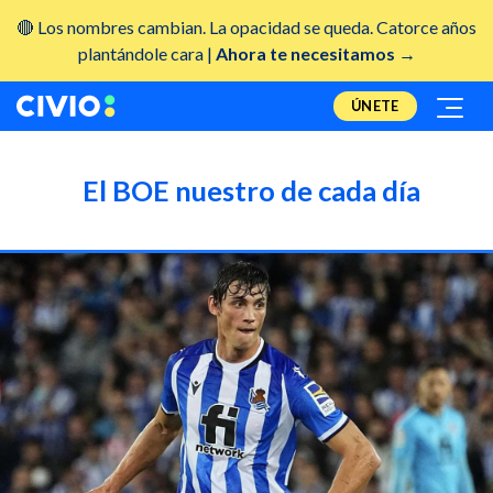
🔴 Los nombres cambian. La opacidad se queda. Catorce años
plantándole cara |
Ahora te necesitamos →
ÚNETE
El BOE nuestro de cada día