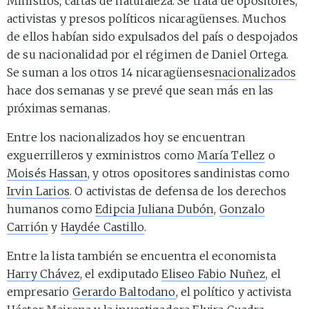
Ministros, cartas de naturaleza. Se trata de opositores,
activistas y presos políticos nicaragüenses. Muchos
de ellos habían sido expulsados del país o despojados
de su nacionalidad por el régimen de Daniel Ortega.
Se suman a los otros 14 nicaragüenses
nacionalizados
hace dos semanas y se prevé que sean más en las
próximas semanas.
Entre los nacionalizados hoy se encuentran
exguerrilleros y exministros como
María Tellez
o
Moisés Hassan
, y otros opositores sandinistas como
Irvin Larios
. O activistas de defensa de los derechos
humanos como
Edipcia Juliana Dubón
,
Gonzalo
Carrión
y
Haydée Castillo
.
Entre la lista también se encuentra el economista
Harry Chávez
, el exdiputado
Eliseo Fabio Nuñez
, el
empresario
Gerardo Baltodano
, el político y activista