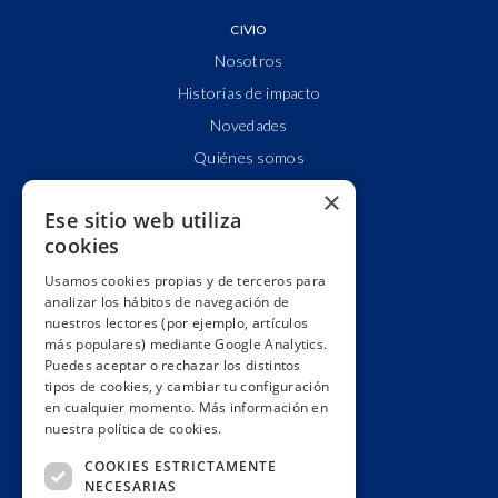
CIVIO
Nosotros
Historias de impacto
Novedades
Quiénes somos
Cuentas claras
×
Ese sitio web utiliza
Alianzas y redes
cookies
Hacemos lobby
Usamos cookies propias y de terceros para
Impacto
analizar los hábitos de navegación de
Premios
nuestros lectores (por ejemplo, artículos
más populares) mediante Google Analytics.
Formación
Puedes aceptar o rechazar los distintos
Código ético
tipos de cookies, y cambiar tu configuración
en cualquier momento. Más información en
Re-publica
nuestra política de cookies.
Colabora
COOKIES ESTRICTAMENTE
Contacto
NECESARIAS