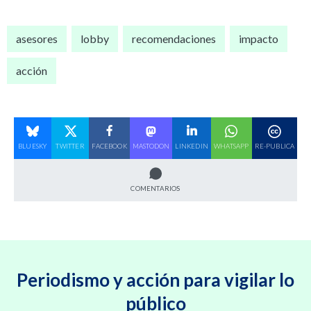
asesores
lobby
recomendaciones
impacto
acción
BLUESKY
TWITTER
FACEBOOK
MASTODON
LINKEDIN
WHATSAPP
RE-PUBLICA
COMENTARIOS
Periodismo y acción para vigilar lo
público