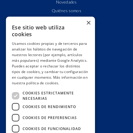
Novedades
Quiénes somos
Cuentas claras
×
Ese sitio web utiliza
Alianzas y redes
cookies
Hacemos lobby
Usamos cookies propias y de terceros para
Impacto
analizar los hábitos de navegación de
Premios
nuestros lectores (por ejemplo, artículos
más populares) mediante Google Analytics.
Formación
Puedes aceptar o rechazar los distintos
Código ético
tipos de cookies, y cambiar tu configuración
en cualquier momento. Más información en
Re-publica
nuestra política de cookies.
Colabora
COOKIES ESTRICTAMENTE
Contacto
NECESARIAS
Muro de donantes
COOKIES DE RENDIMIENTO
Buzón de socios
COOKIES DE PREFERENCIAS
Gestiona tu suscripción
COOKIES DE FUNCIONALIDAD
Únete aquí