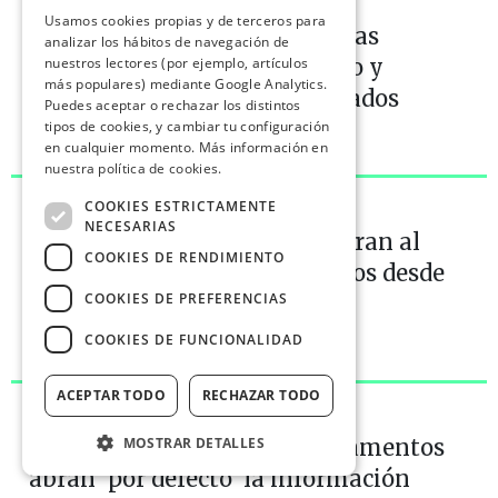
Usamos cookies propias y de terceros para
Cuatro partidos publican ya las
analizar los hábitos de navegación de
agendas completas de trabajo y
nuestros lectores (por ejemplo, artículos
más populares) mediante Google Analytics.
reuniones de todos sus diputados
Puedes aceptar o rechazar los distintos
tipos de cookies, y cambiar tu configuración
en cualquier momento. Más información en
12 febrero 2015
nuestra política de cookies.
NOVEDADES
DE CIVIO
COOKIES ESTRICTAMENTE
NECESARIAS
Al fin sabemos quiénes asesoran al
COOKIES DE RENDIMIENTO
Gobierno, como reclamábamos desde
COOKIES DE PREFERENCIAS
2013
COOKIES DE FUNCIONALIDAD
2 febrero 2015
ACEPTAR TODO
RECHAZAR TODO
NOVEDADES
DE CIVIO
Es hora de que todos los Parlamentos
MOSTRAR DETALLES
abran ‘por defecto’ la información