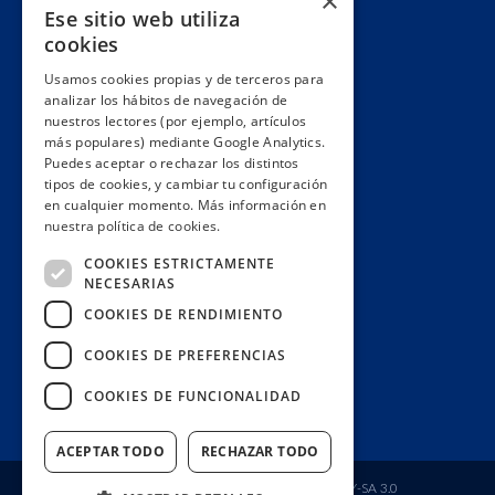
×
Ese sitio web utiliza
Alianzas y redes
cookies
Hacemos lobby
Usamos cookies propias y de terceros para
Impacto
analizar los hábitos de navegación de
Premios
nuestros lectores (por ejemplo, artículos
más populares) mediante Google Analytics.
Formación
Puedes aceptar o rechazar los distintos
Código ético
tipos de cookies, y cambiar tu configuración
en cualquier momento. Más información en
Re-publica
nuestra política de cookies.
Colabora
COOKIES ESTRICTAMENTE
Contacto
NECESARIAS
Muro de donantes
COOKIES DE RENDIMIENTO
Buzón de socios
COOKIES DE PREFERENCIAS
Gestiona tu suscripción
COOKIES DE FUNCIONALIDAD
Únete aquí
ACEPTAR TODO
RECHAZAR TODO
Fundación Ciudadana Civio
| Licencia
CC BY-SA 3.0