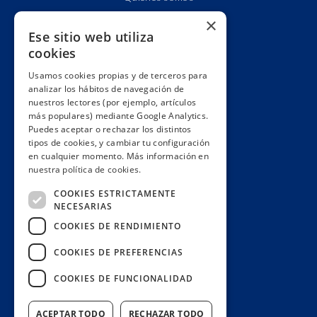
Cuentas claras
×
Ese sitio web utiliza
Alianzas y redes
cookies
Hacemos lobby
Usamos cookies propias y de terceros para
Impacto
analizar los hábitos de navegación de
Premios
nuestros lectores (por ejemplo, artículos
más populares) mediante Google Analytics.
Formación
Puedes aceptar o rechazar los distintos
Código ético
tipos de cookies, y cambiar tu configuración
en cualquier momento. Más información en
Re-publica
nuestra política de cookies.
Colabora
COOKIES ESTRICTAMENTE
Contacto
NECESARIAS
Muro de donantes
COOKIES DE RENDIMIENTO
Buzón de socios
COOKIES DE PREFERENCIAS
Gestiona tu suscripción
COOKIES DE FUNCIONALIDAD
Únete aquí
ACEPTAR TODO
RECHAZAR TODO