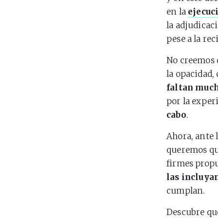
en la
ejecuc
la adjudicac
pese a la re
No creemos q
la opacidad,
faltan muc
por la exper
cabo
.
Ahora, ante 
queremos qu
firmes prop
las incluya
cumplan.
Descubre q