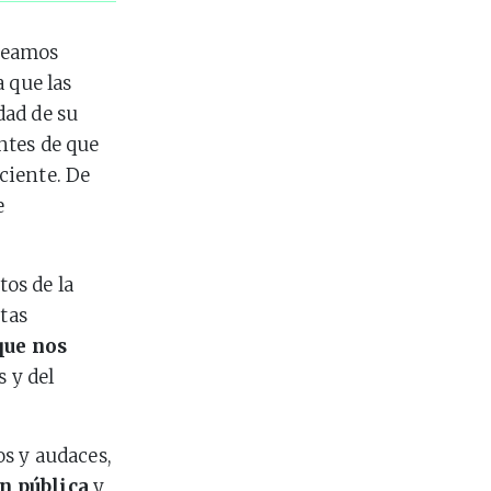
creamos
 que las
dad de su
ntes de que
iciente. De
e
tos de la
stas
que nos
 y del
s y audaces,
n pública
y