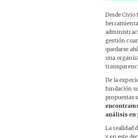
Desde Civio 
herramientas
administraci
gestión cuan
quedarse ahí,
una organiz
transparenc
De la experie
fundación s
propuestas 
encontram
análisis en
La realidad 
y en este de