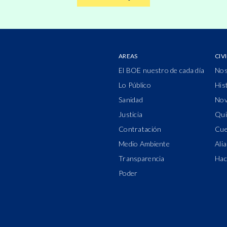
AREAS
CIV
El BOE nuestro de cada día
Nos
Lo Público
His
Sanidad
Nov
Justicia
Qui
Contratación
Cue
Medio Ambiente
Ali
Transparencia
Hac
Poder