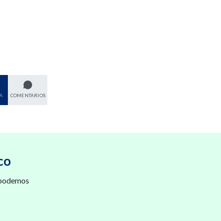
A
COMENTARIOS
co
 podemos