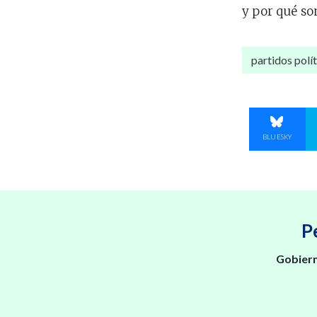
y por qué so
partidos polí
COMPART
BLUESKY
P
Gobiern