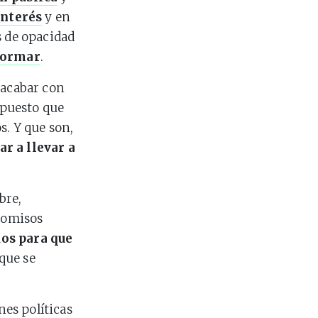
interés
y en
s de opacidad
formar
.
 acabar con
 puesto que
s. Y que son,
r a llevar a
bre,
romisos
dos para que
 que se
es políticas