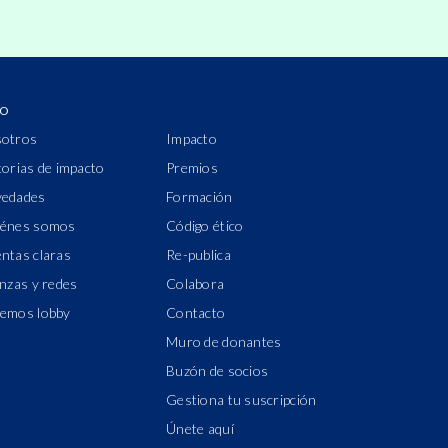
IO
otros
Impacto
torias de impacto
Premios
edades
Formación
énes somos
Código ético
ntas claras
Re-publica
anzas y redes
Colabora
emos lobby
Contacto
Muro de donantes
Buzón de socios
Gestiona tu suscripción
Únete aquí