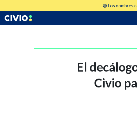
🔴 Los nombres ca
El decálog
Civio pa