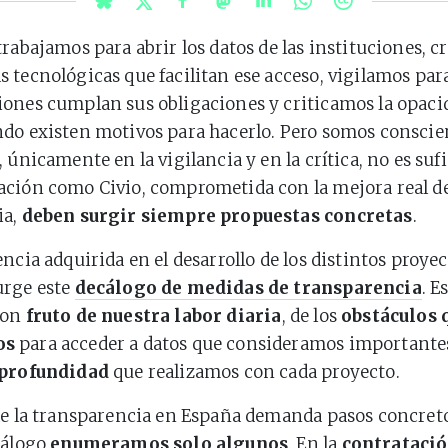
trabajamos para abrir los datos de las instituciones, 
 tecnológicas que facilitan ese acceso, vigilamos para
ones cumplan sus obligaciones y criticamos la opaci
do existen motivos para hacerlo. Pero somos conscie
 únicamente en la vigilancia y en la crítica, no es suf
ación como Civio, comprometida con la mejora real d
ia,
deben surgir siempre propuestas concretas
.
ncia adquirida en el desarrollo de los distintos proyec
urge este
decálogo de medidas de transparencia
. E
son
fruto de nuestra labor diaria
, de los
obstáculos 
os
para acceder a datos que consideramos importantes
 profundidad
que realizamos con cada proyecto.
de la transparencia en España demanda pasos concreto
cálogo
enumeramos solo algunos
. En la
contratació