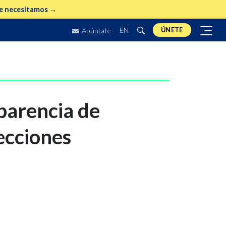
e necesitamos →
EN
ÚNETE
Apúntate
parencia de
lecciones