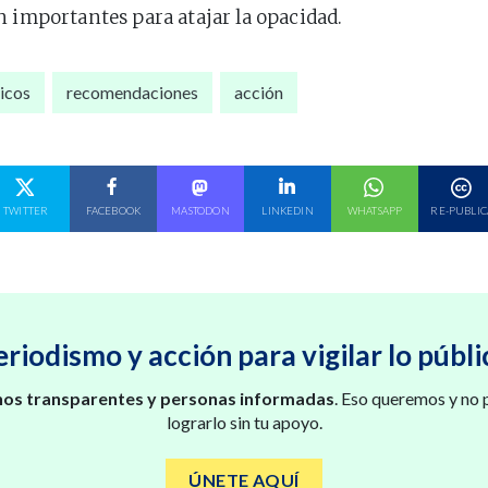
n importantes para atajar la opacidad.
ticos
recomendaciones
acción
E EN
COMPARTE EN
COMPARTE EN
COMPARTE EN
COMPARTE EN
COMPARTE EN
TWITTER
FACEBOOK
MASTODON
LINKEDIN
WHATSAPP
RE-PUBLIC
eriodismo y acción para vigilar lo públi
os transparentes y personas informadas
. Eso queremos y no
lograrlo sin tu apoyo.
ÚNETE AQUÍ