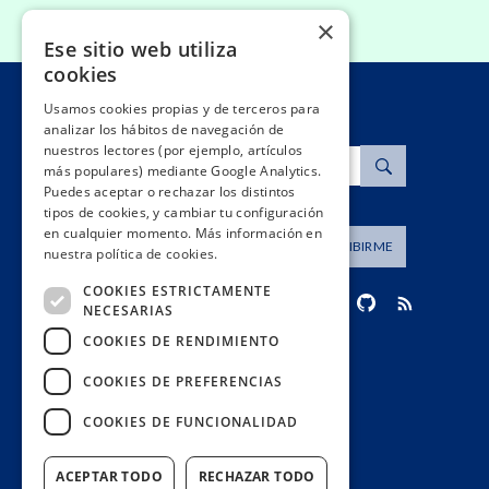
×
Ese sitio web utiliza
cookies
Usamos cookies propias y de terceros para
analizar los hábitos de navegación de
nuestros lectores (por ejemplo, artículos
Buscar
más populares) mediante Google Analytics.
Puedes aceptar o rechazar los distintos
tipos de cookies, y cambiar tu configuración
en cualquier momento. Más información en
Dirección de correo
SUSCRIBIRME
nuestra política de cookies.
COOKIES ESTRICTAMENTE
NECESARIAS
COOKIES DE RENDIMIENTO
contacto@civio.es
COOKIES DE PREFERENCIAS
COOKIES DE FUNCIONALIDAD
ACEPTAR TODO
RECHAZAR TODO