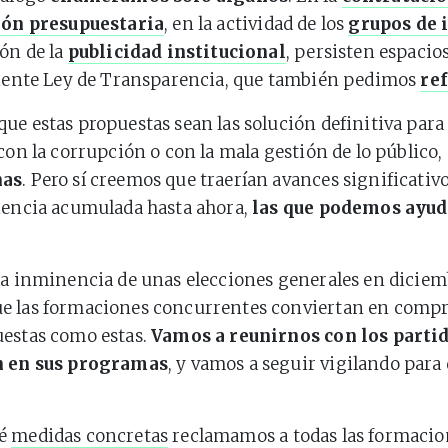
ión presupuestaria
, en la actividad de los
grupos de 
ión de la
publicidad institucional
, persisten espacio
ciente Ley de Transparencia, que también pedimos
re
ue estas propuestas sean las solución definitiva para
 con la corrupción o con la mala gestión de lo público,
has
. Pero sí creemos que traerían avances significativo
iencia acumulada hasta ahora,
las que podemos ayuda
la inminencia de unas elecciones generales en diciem
e las formaciones concurrentes conviertan en comp
uestas como estas.
Vamos a reunirnos con los parti
n en sus programas
, y vamos a seguir vigilando para
ué
medidas concretas
reclamamos a todas las formacion